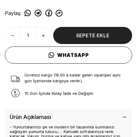
Paylaş
:
SEPETE EKLE
WHATSAPP
Ücretsiz kargo (16.00 a kadar gelen siparişler aynı
gün İçerisinde kargoya verilir.)
10 Gün İçinde Kolay İade ve Değişim
Ürün Açıklaması
- Yumurtalarınızı şık ve modern bir tasarımla sunmanızı
sağlayan yumurta tutucu.; - Kahvaltı sofralarınıza renk
katacak, lokum, hurma ve kahve yanı gibi ikramlarınız için