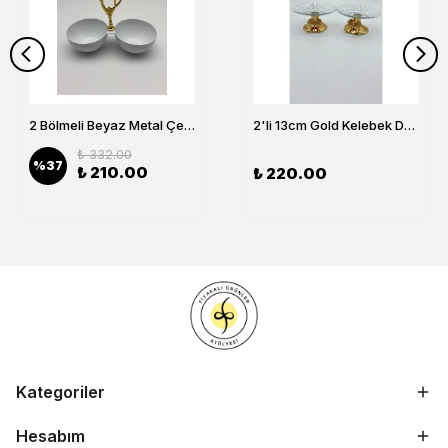
2 Bölmeli Beyaz Metal Çerezlik, Altın Dallı Çerez Tabağı
2'li 13cm Gold Kelebek Detaylı Metal Ayaklı Cam Lokumluk , Sunumluk , Şekerlik, Çerezlik
₺ 332.00
%
37
₺ 210.00
₺ 220.00
Kategoriler
Hesabım