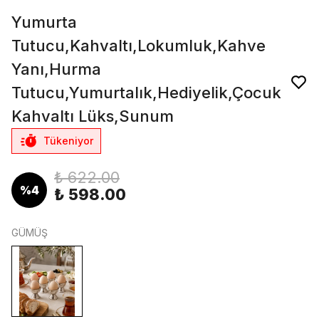
Yumurta
Tutucu,Kahvaltı,Lokumluk,Kahve
Yanı,Hurma
Tutucu,Yumurtalık,Hediyelik,Çocuk
Kahvaltı Lüks,Sunum
Tükeniyor
₺ 622.00
%
4
₺ 598.00
GÜMÜŞ