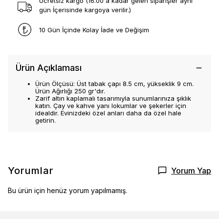
Ücretsiz kargo (16.00 a kadar gelen siparişler aynı
gün İçerisinde kargoya verilir.)
10 Gün İçinde Kolay İade ve Değişim
Ürün Açıklaması
Ürün Ölçüsü: Üst tabak çapı 8.5 cm, yükseklik 9 cm.
Ürün Ağırlığı 250 gr'dır.
Zarif altın kaplamalı tasarımıyla sunumlarınıza şıklık
katın. Çay ve kahve yanı lokumlar ve şekerler için
idealdir. Evinizdeki özel anları daha da özel hale
getirin.
Yorumlar
Yorum Yap
Bu ürün için henüz yorum yapılmamış.