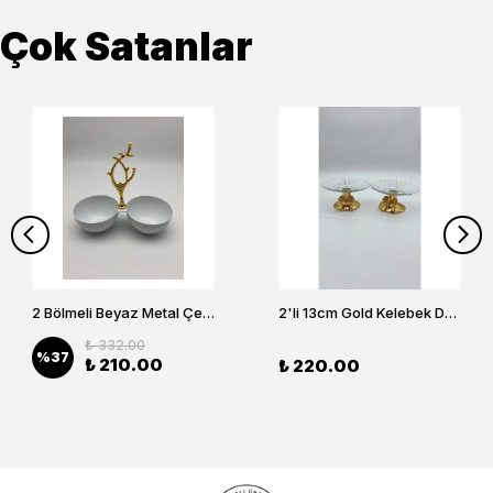
Çok Satanlar
2 Bölmeli Beyaz Metal Çerezlik, Altın Dallı Çerez Tabağı
2'li 13cm Gold Kelebek Detaylı Metal Ayaklı Cam Lokumluk , Sunumluk , Şekerlik, Çerezlik
₺ 332.00
%
37
₺ 210.00
₺ 220.00