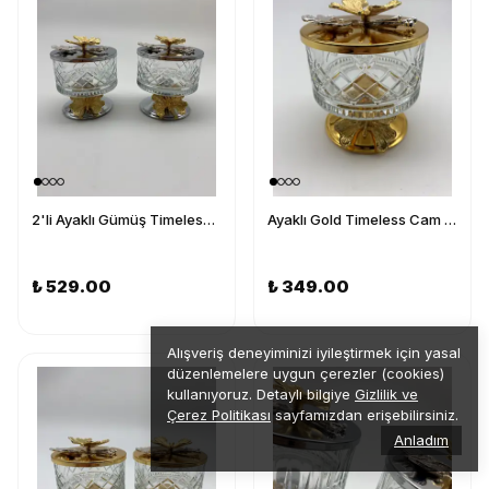
2'li Ayaklı Gümüş Timeless Cam Magnolia Kasesi, Kelebek Kapaklı Dondurmalık, Şekerlik, Çerezlik
Ayaklı Gold Timeless Cam Magnolia Kasesi, Kelebek Kapaklı Dondurmalık, Şekerlik, Çerezlik
₺ 529.00
₺ 349.00
Alışveriş deneyiminizi iyileştirmek için yasal
düzenlemelere uygun çerezler (cookies)
kullanıyoruz. Detaylı bilgiye
Gizlilik ve
Çerez Politikası
sayfamızdan erişebilirsiniz.
Anladım