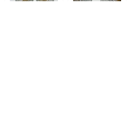
2'li Ayaklı Gold Timeless Cam Magnolia Kasesi, Kelebek Kapaklı Dondurmalık, Şekerlik, Çerezlik
2'li Ayaklı Gümüş Elysia Cam Magnolia Kasesi, Kelebek Kapaklı Dondurmalık, Şekerlik, Çerezlik
₺ 529.00
₺ 529.00