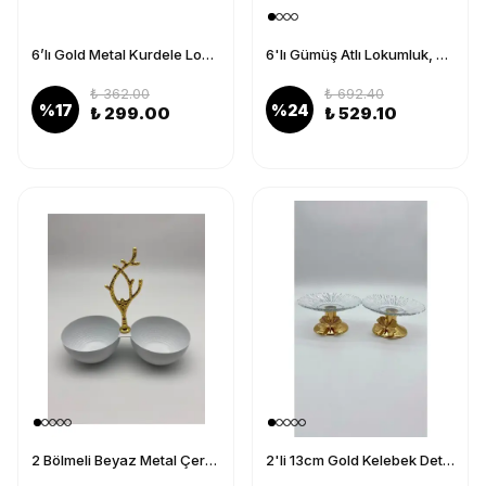
6’lı Gold Metal Kurdele Lokumluk, Şekerlik, Kahve Yanı Sunum, Makaronluk
6'lı Gümüş Atlı Lokumluk, Çay ve Kahve Yanı Sunumluk, Metal Şekerlik, Makaronluk
₺ 362.00
₺ 692.40
%
17
%
24
₺ 299.00
₺ 529.10
2 Bölmeli Beyaz Metal Çerezlik, Altın Dallı Çerez Tabağı
2'li 13cm Gold Kelebek Detaylı Metal Ayaklı Cam Lokumluk , Sunumluk , Şekerlik, Çerezlik