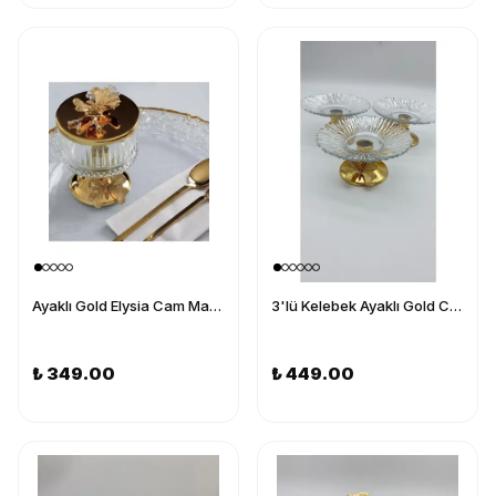
Ayaklı Gold Elysia Cam Magnolia Kasesi, Kelebek Kapaklı Dondurmalık, Şekerlik, Çerezlik
3'lü Kelebek Ayaklı Gold Cam Lokumluk, Şekerlik, Çerezlik, Kahve Yanı Sunumluk 13cm
₺ 349.00
₺ 449.00