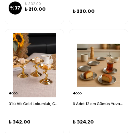
₺ 332.00
%
37
₺ 210.00
₺ 220.00
3'lü Atlı Gold Lokumluk, Çay ve Kahve Yanı Sunumluk, Metal Şekerlik, Makaronluk
6 Adet 12 cm Gümüş Yuvarlak paslanmaz çelik,lokumluk,ikramlık, pasta servis,Kahve Fincan altlığı
₺ 342.00
₺ 324.20