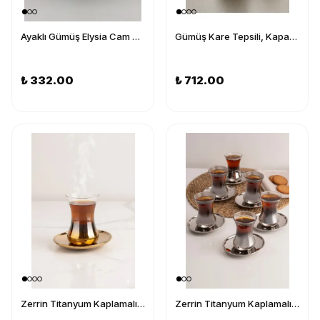
Ayaklı Gümüş Elysia Cam Magnolia Kasesi, Kelebek Kapaklı Dondurmalık, Şekerlik, Çerezlik
Gümüş Kare Tepsili, Kapaklı 4'lü Elysia Cam Kase - Magnolia, Çerezlik, Baharatlık, Dondurmalık
₺ 332.00
₺ 712.00
Zerrin Titanyum Kaplamalı 6 Kişilik 12 Parça Çay Seti,Çeyizlik,Hediyelik Bulaşık Makinasında Yıkanır
Zerrin Titanyum Kaplamalı 6 Kişilik 12 Parça Çay Seti,Çeyizlik,Hediyelik Bulaşık Makinasında Yıkanır