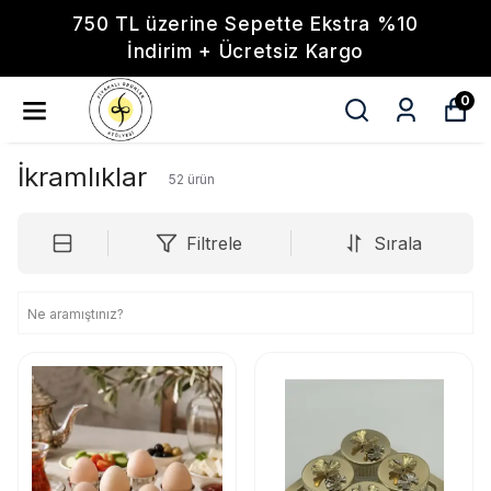
750 TL üzerine Sepette Ekstra %10
İndirim + Ücretsiz Kargo
0
İkramlıklar
52
ürün
Filtrele
Sırala