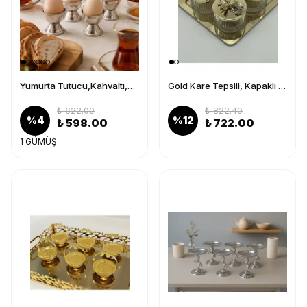
Yumurta Tutucu,Kahvaltı,Lokumluk,Kahve Yanı,Hurma Tutucu,Yumurtalık,Hediyelik,Çocuk Kahvaltı Lüks,Sunum
Gold Kare Tepsili, Kapaklı 4'lü Elysia Cam Kase - Magnolia, Çerezlik, Baharatlık, Dondurmalık
₺ 622.00
₺ 822.40
%
4
%
12
₺ 598.00
₺ 722.00
1 GÜMÜŞ