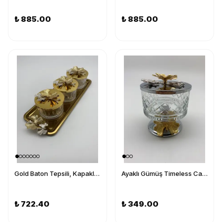
₺ 885.00
₺ 885.00
Gold Baton Tepsili, Kapaklı 3'lü Elysia Cam Kase - Magnolia, Çerezlik, Baharatlık, Dondurmalık
Ayaklı Gümüş Timeless Cam Magnolia Kasesi, Kelebek Kapaklı Dondurmalık, Şekerlik, Çerezlik
₺ 722.40
₺ 349.00