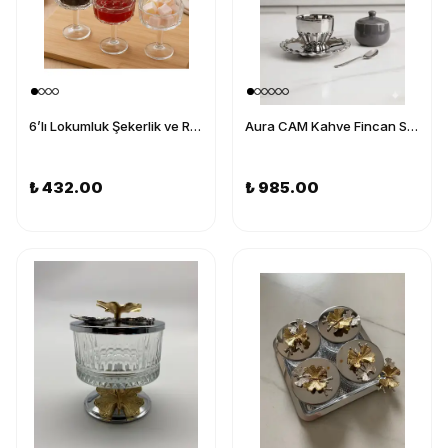
6’lı Lokumluk Şekerlik ve Reçellik Seti – Şık Sunum ve Kahve Yanı Lokumluk
Aura CAM Kahve Fincan Seti 6 Kişilik 12 Parça Türk Kahve Fincan Takımı
₺ 432.00
₺ 985.00