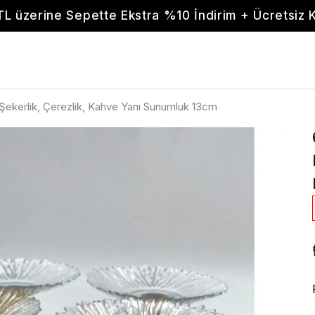
TL üzerine Sepette Ekstra %10 İndirim + Ücretsiz 
Şekerlik, Çerezlik, Kahve Yanı Sunumluk 13cm