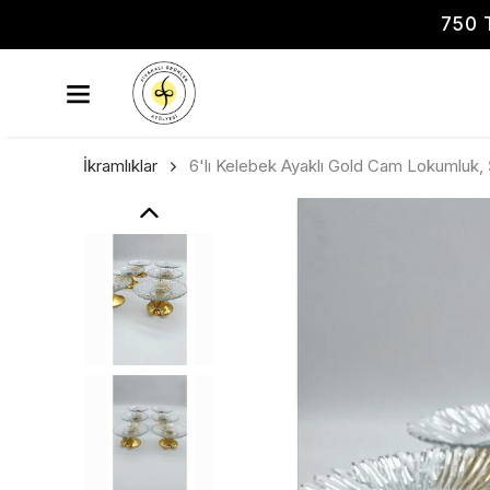
750 
İkramlıklar
6'lı Kelebek Ayaklı Gold Cam Lokumluk, 