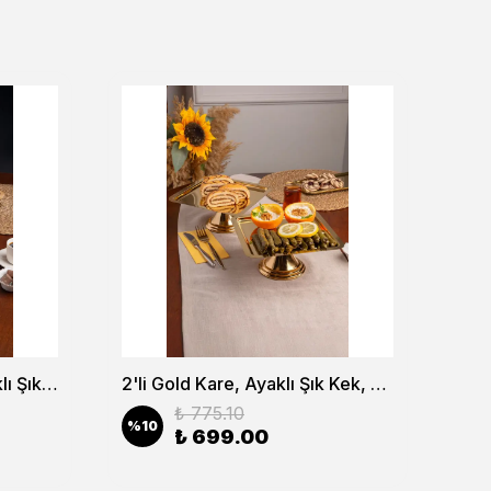
2'li Gold Dikdörtgen, Ayaklı Şık Kek, Pasta, Kurabiye ve Tatlı Servis Sunum Standı
2'li Gold Kare, Ayaklı Şık Kek, Pasta, Kurabiye ve Tatlı Servis Sunum Standı
₺ 775.10
%
10
%
1
₺ 699.00