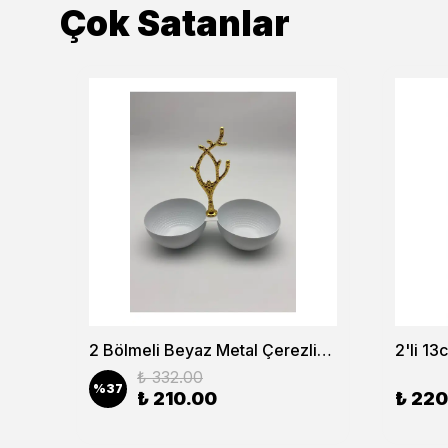
Çok Satanlar
6’lı Lokumluk Şekerlik ve Reçellik Seti – Şık Sunum ve Kahve Yanı Lokumluk
2 Bölmeli Beyaz Metal Çerezlik, Altın Dallı Çerez Tabağı
₺ 332.00
%
37
₺ 210.00
₺ 220