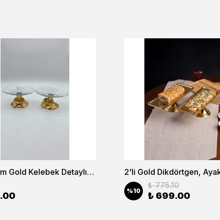
2'li 13cm Gold Kelebek Detaylı Metal Ayaklı Cam Lokumluk , Sunumluk , Şekerlik, Çerezlik
₺ 775.10
%
10
.00
₺ 699.00