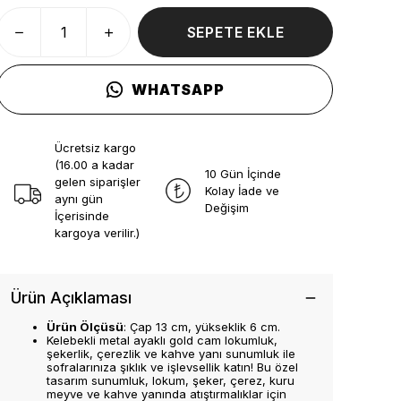
SEPETE EKLE
WHATSAPP
Ücretsiz kargo
(16.00 a kadar
10 Gün İçinde
gelen siparişler
Kolay İade ve
aynı gün
Değişim
İçerisinde
kargoya verilir.)
Ürün Açıklaması
Ürün Ölçüsü
: Çap 13 cm, yükseklik 6 cm.
Kelebekli metal ayaklı gold cam lokumluk,
şekerlik, çerezlik ve kahve yanı sunumluk ile
sofralarınıza şıklık ve işlevsellik katın! Bu özel
tasarım sunumluk, lokum, şeker, çerez, kuru
meyve ve kahve yanında atıştırmalıklar için