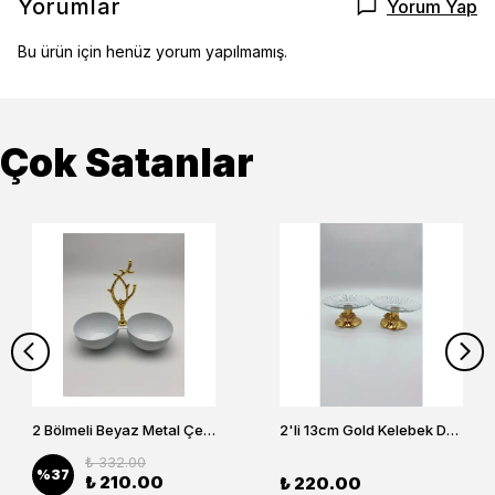
Yorumlar
Yorum Yap
Bu ürün için henüz yorum yapılmamış.
Çok Satanlar
2 Bölmeli Beyaz Metal Çerezlik, Altın Dallı Çerez Tabağı
2'li 13cm Gold Kelebek Detaylı Metal Ayaklı Cam Lokumluk , Sunumluk , Şekerlik, Çerezlik
₺ 332.00
%
37
₺ 210.00
₺ 220.00