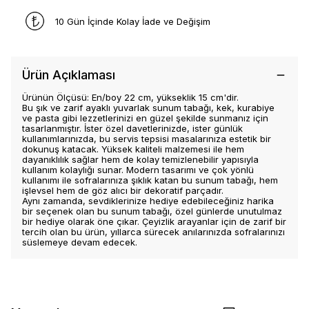
10 Gün İçinde Kolay İade ve Değişim
Ürün Açıklaması
Ürünün Ölçüsü: En/boy 22 cm, yükseklik 15 cm'dir.
Bu şık ve zarif ayaklı yuvarlak sunum tabağı, kek, kurabiye
ve pasta gibi lezzetlerinizi en güzel şekilde sunmanız için
tasarlanmıştır. İster özel davetlerinizde, ister günlük
kullanımlarınızda, bu servis tepsisi masalarınıza estetik bir
dokunuş katacak. Yüksek kaliteli malzemesi ile hem
dayanıklılık sağlar hem de kolay temizlenebilir yapısıyla
kullanım kolaylığı sunar. Modern tasarımı ve çok yönlü
kullanımı ile sofralarınıza şıklık katan bu sunum tabağı, hem
işlevsel hem de göz alıcı bir dekoratif parçadır.
Aynı zamanda, sevdiklerinize hediye edebileceğiniz harika
bir seçenek olan bu sunum tabağı, özel günlerde unutulmaz
bir hediye olarak öne çıkar. Çeyizlik arayanlar için de zarif bir
tercih olan bu ürün, yıllarca sürecek anılarınızda sofralarınızı
süslemeye devam edecek.