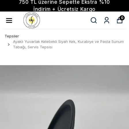
kstra %10
750 TL üzerine Sepette E
argo
İndirim + Ücretsiz K
0
Tepsiler
Ayaklı Yuvarlak Kelebekli Siyah Kek, Kurabiye ve Pasta Sunum
Tabağı, Servis Tepsisi