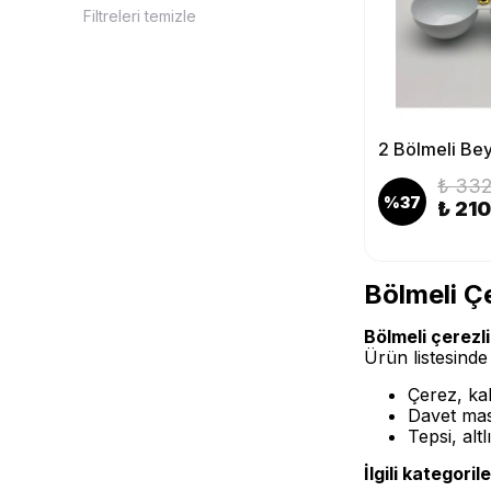
Filtreleri temizle
₺ 332
%
37
₺ 21
Bölmeli Ç
Bölmeli çerezl
Ürün listesind
Çerez, kah
Davet mas
Tepsi, al
İlgili kategorile