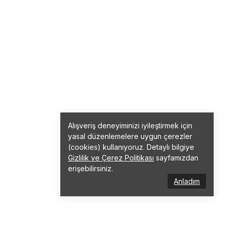
Alışveriş deneyiminizi iyileştirmek için
yasal düzenlemelere uygun çerezler
(cookies) kullanıyoruz. Detaylı bilgiye
Gizlilik ve Çerez Politikası
sayfamızdan
erişebilirsiniz.
Anladım