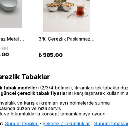
2 Bölmeli Beyaz Metal Çerezlik, Altın Dallı Çerez Tabağı
3'lü Çerezlik Paslanmaz Çelik Reçellik Sosluk Kahvaltılık 9.5 cm
.00
0.00
₺ 585.00
erezlik Tabaklar
ik tabak modelleri
(2/3/4 bölmeli), ikramları tek tabakta dü
e
güncel çerezlik tabak fiyatlarını
karşılaştırarak kullanım 
valtılık ve karışık ikramları ayrı bölmelerde sunma
asında düzen ve hızlı servis
tlık ve lokumluklarla konsept tamamlamaya uygun
r:
Sunum tepsileri
·
Şekerlik / lokumluklar
·
Sunum tabaklar