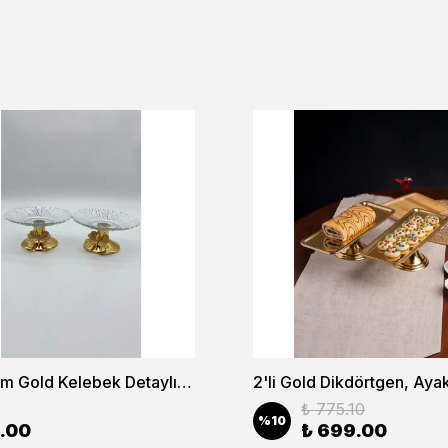
2'li 13cm Gold Kelebek Detaylı Metal Ayaklı Cam Lokumluk , Sunumluk , Şekerlik, Çerezlik
₺ 775.10
%
10
.00
₺ 699.00