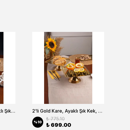
2'li Gold Dikdörtgen, Ayaklı Şık Kek, Pasta, Kurabiye ve Tatlı Servis Sunum Standı
2'li Gold Kare, Ayaklı Şık Kek, Pasta, Kurabiye ve Tatlı Servis Sunum Standı
₺ 775.10
%
10
%
1
₺ 699.00