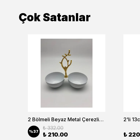
Çok Satanlar
6’lı Lokumluk Şekerlik ve Reçellik Seti – Şık Sunum ve Kahve Yanı Lokumluk
2 Bölmeli Beyaz Metal Çerezlik, Altın Dallı Çerez Tabağı
₺ 332.00
%
37
₺ 210.00
₺ 220