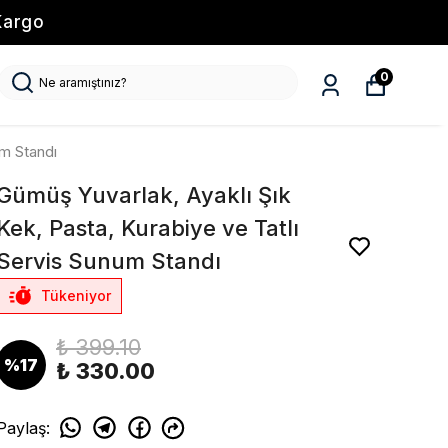
Kargo
0
um Standı
Gümüş Yuvarlak, Ayaklı Şık
Kek, Pasta, Kurabiye ve Tatlı
Servis Sunum Standı
Tükeniyor
₺ 399.10
%
17
₺ 330.00
Paylaş
: