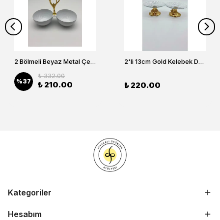
2 Bölmeli Beyaz Metal Çerezlik, Altın Dallı Çerez Tabağı
2'li 13cm Gold Kelebek Detaylı Metal Ayaklı Cam Lokumluk , Sunumluk , Şekerlik, Çerezlik
₺ 332.00
%
37
₺ 210.00
₺ 220.00
Kategoriler
Hesabım