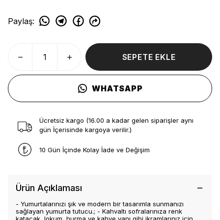
Paylaş
:
SEPETE EKLE
WHATSAPP
Ücretsiz kargo (16.00 a kadar gelen siparişler aynı
gün İçerisinde kargoya verilir.)
10 Gün İçinde Kolay İade ve Değişim
Ürün Açıklaması
- Yumurtalarınızı şık ve modern bir tasarımla sunmanızı
sağlayan yumurta tutucu.; - Kahvaltı sofralarınıza renk
katacak, lokum, hurma ve kahve yanı gibi ikramlarınız için