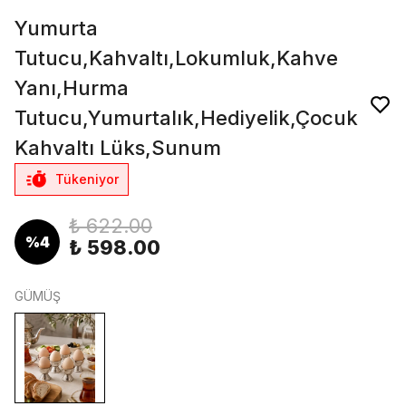
Yumurta
Tutucu,Kahvaltı,Lokumluk,Kahve
Yanı,Hurma
Tutucu,Yumurtalık,Hediyelik,Çocuk
Kahvaltı Lüks,Sunum
Tükeniyor
₺ 622.00
%
4
₺ 598.00
GÜMÜŞ