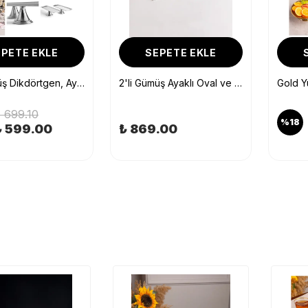
PETE EKLE
SEPETE EKLE
2'li Gümüş Yuvarlak, Ayaklı Şık Kek, Pasta, Kurabiye ve Tatlı Servis Sunum Standı
Gümüş Yuvarlak, Ayaklı Şık Kek, Pasta, Kurabiye ve Tatlı Servis Sunum Standı
₺ 399.10
%
17
.00
₺ 330.00
₺ 29