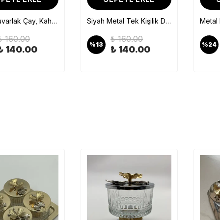
2'li Paslanmaz Çelik Kahvaltı, Çay Ve Kahve Servis Sunum Tepsi, Çok Amaçlı Dekoratif Altlık Tepsi
Ayaklı Kare Kelebekli Siyah Kek, Kurabiye ve Pasta Sunum Tabağı, Servis Tepsisi
2.00
₺ 322.00
₺ 3