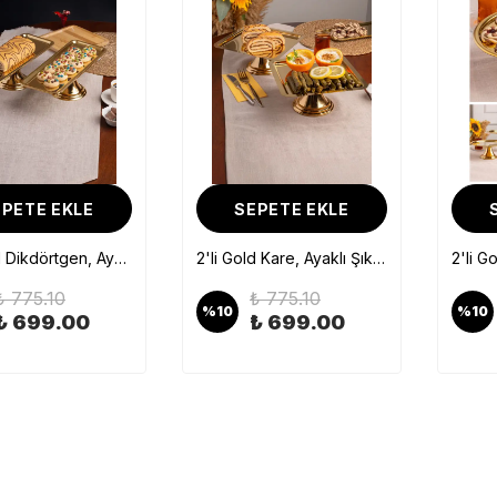
PETE EKLE
SEPETE EKLE
Gümüş Kare, Ayaklı Şık Kek, Pasta, Kurabiye ve Tatlı Servis Sunum Standı
Gümüş Yuvarlak, Ayaklı Şık Kek, Pasta, Kurabiye ve Tatlı Servis Sunum Standı
₺ 399.10
₺ 399.10
%
17
%
18
₺ 330.00
₺ 330.00