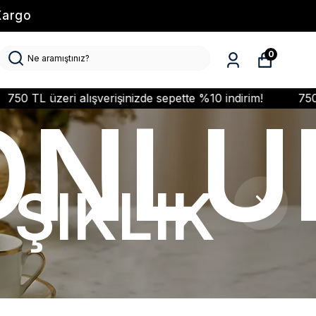
Kargo
0
şinizde sepette %10 indirim!
750 TL üzeri alışverişiniz
ONLU
ŞIKLIK