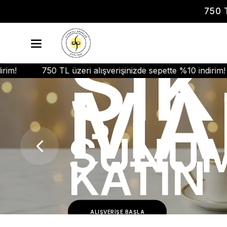
750 
ŞIK
i alışverişinizde sepette %10 indirim!
750 TL üzeri alı
MA
SUNUM
KATIN
ALIŞVERİŞE BAŞLA