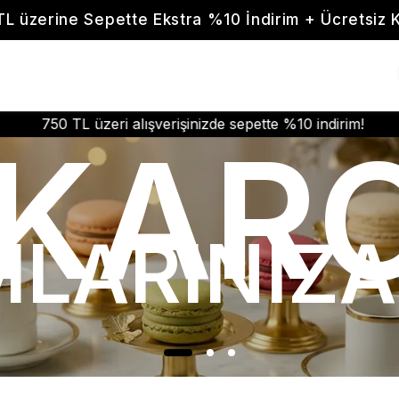
TL üzerine Sepette Ekstra %10 İndirim + Ücretsiz 
şverişinizde sepette %10 indirim!
750 TL üzeri alışveri
KAR
LARINIZA 