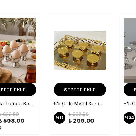
PETE EKLE
SEPETE EKLE
3'lü Atlı Gold Lokumluk, Çay ve Kahve Yanı Sunumluk, Metal Şekerlik, Makaronluk
6 Adet 12 cm Gümüş Yuvarlak paslanmaz çelik,lokumluk,ikramlık, pasta servis,Kahve Fincan altlığı
2.00
₺ 324.20
₺ 4