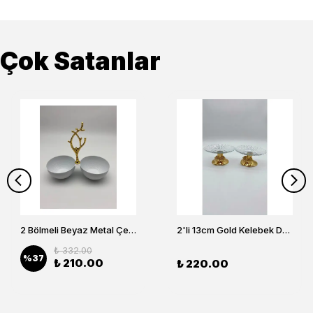
Çok Satanlar
2 Bölmeli Beyaz Metal Çerezlik, Altın Dallı Çerez Tabağı
2'li 13cm Gold Kelebek Detaylı Metal Ayaklı Cam Lokumluk , Sunumluk , Şekerlik, Çerezlik
₺ 332.00
%
37
₺ 210.00
₺ 220.00