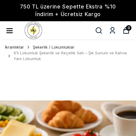
750 TL üzerine Sepette Ekstra %10
İndirim + Ücretsiz Kargo
0
İkramlıklar
Şekerlik / Lokumluklar
6’lı Lokumluk Şekerlik ve Reçellik Seti – Şık Sunum ve Kahve
Yanı Lokumluk