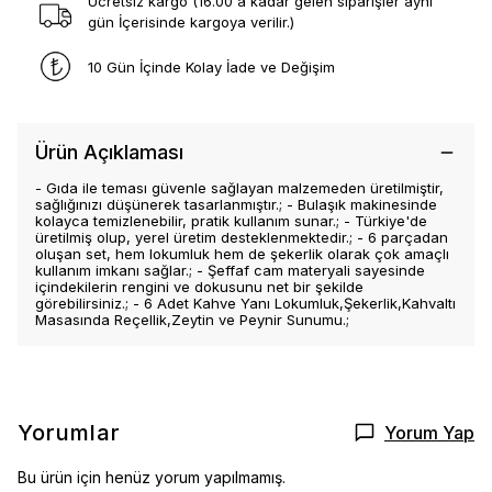
Ücretsiz kargo (16.00 a kadar gelen siparişler aynı
gün İçerisinde kargoya verilir.)
10 Gün İçinde Kolay İade ve Değişim
Ürün Açıklaması
- Gıda ile teması güvenle sağlayan malzemeden üretilmiştir,
sağlığınızı düşünerek tasarlanmıştır.; - Bulaşık makinesinde
kolayca temizlenebilir, pratik kullanım sunar.; - Türkiye'de
üretilmiş olup, yerel üretim desteklenmektedir.; - 6 parçadan
oluşan set, hem lokumluk hem de şekerlik olarak çok amaçlı
kullanım imkanı sağlar.; - Şeffaf cam materyali sayesinde
içindekilerin rengini ve dokusunu net bir şekilde
görebilirsiniz.; - 6 Adet Kahve Yanı Lokumluk,Şekerlik,Kahvaltı
Masasında Reçellik,Zeytin ve Peynir Sunumu.;
Yorumlar
Yorum Yap
Bu ürün için henüz yorum yapılmamış.