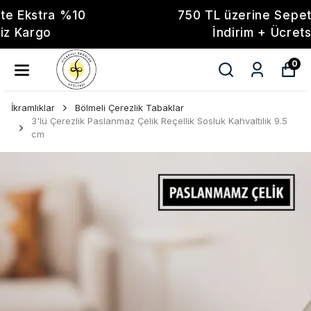
750 TL üzerine Sepette Ekstra %10
İndirim + Ücretsiz Kargo
0
İkramlıklar
Bölmeli Çerezlik Tabaklar
3'lü Çerezlik Paslanmaz Çelik Reçellik Sosluk Kahvaltılık 9.5
cm