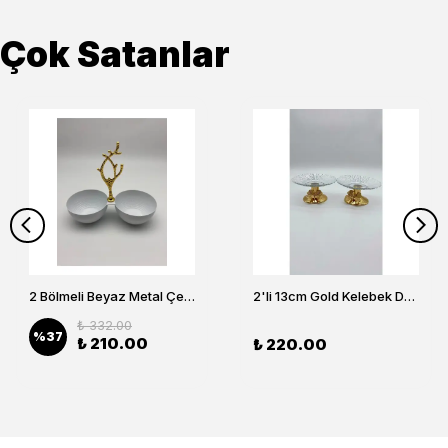
Çok Satanlar
2 Bölmeli Beyaz Metal Çerezlik, Altın Dallı Çerez Tabağı
2'li 13cm Gold Kelebek Detaylı Metal Ayaklı Cam Lokumluk , Sunumluk , Şekerlik, Çerezlik
₺ 332.00
%
37
₺ 210.00
₺ 220.00