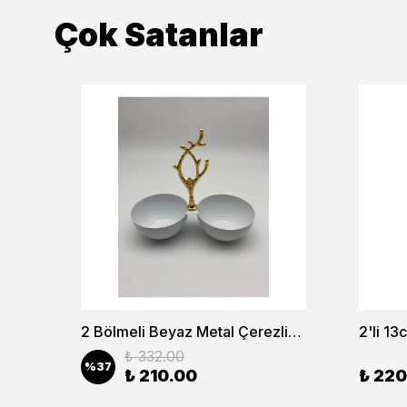
Çok Satanlar
6’lı Lokumluk Şekerlik ve Reçellik Seti – Şık Sunum ve Kahve Yanı Lokumluk
2 Bölmeli Beyaz Metal Çerezlik, Altın Dallı Çerez Tabağı
₺ 332.00
%
37
₺ 210.00
₺ 220