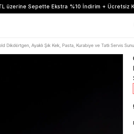
TL üzerine Sepette Ekstra %10 İndirim + Ücretsiz 
ld Dikdörtgen, Ayaklı Şık Kek, Pasta, Kurabiye ve Tatlı Servis Sun