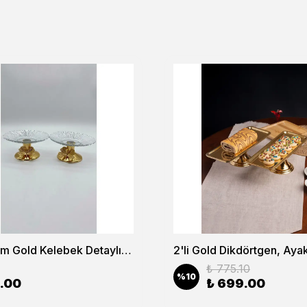
2'li 13cm Gold Kelebek Detaylı Metal Ayaklı Cam Lokumluk , Sunumluk , Şekerlik, Çerezlik
₺ 775.10
%
10
.00
₺ 699.00