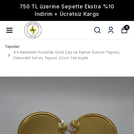
750 TL üzerine Sepette Ekstra %10
İndirim + Ücretsiz Kargo
0
Tepsiler
6'lı Kelebekli Yuvarlak Gold Çay ve Kahve Sunum Tepsisi,
Dekoratif Servis Tepsisi 22cm Tek kişilik