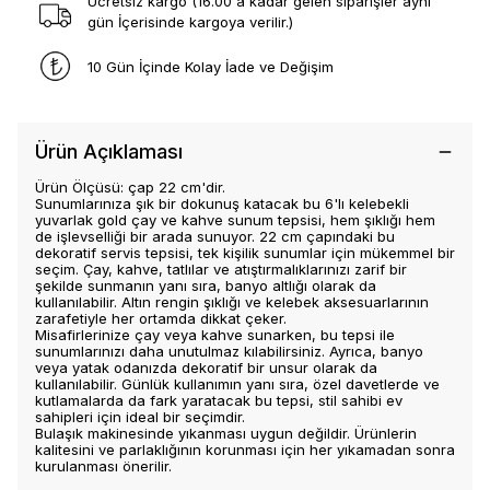
Ücretsiz kargo (16.00 a kadar gelen siparişler aynı
gün İçerisinde kargoya verilir.)
10 Gün İçinde Kolay İade ve Değişim
Ürün Açıklaması
Ürün Ölçüsü: çap 22 cm'dir.
Sunumlarınıza şık bir dokunuş katacak bu 6'lı kelebekli
yuvarlak gold çay ve kahve sunum tepsisi, hem şıklığı hem
de işlevselliği bir arada sunuyor. 22 cm çapındaki bu
dekoratif servis tepsisi, tek kişilik sunumlar için mükemmel bir
seçim. Çay, kahve, tatlılar ve atıştırmalıklarınızı zarif bir
şekilde sunmanın yanı sıra, banyo altlığı olarak da
kullanılabilir. Altın rengin şıklığı ve kelebek aksesuarlarının
zarafetiyle her ortamda dikkat çeker.
Misafirlerinize çay veya kahve sunarken, bu tepsi ile
sunumlarınızı daha unutulmaz kılabilirsiniz. Ayrıca, banyo
veya yatak odanızda dekoratif bir unsur olarak da
kullanılabilir. Günlük kullanımın yanı sıra, özel davetlerde ve
kutlamalarda da fark yaratacak bu tepsi, stil sahibi ev
sahipleri için ideal bir seçimdir.
Bulaşık makinesinde yıkanması uygun değildir. Ürünlerin
kalitesini ve parlaklığının korunması için her yıkamadan sonra
kurulanması önerilir.