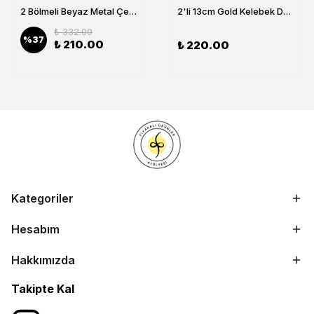
2 Bölmeli Beyaz Metal Çerezlik, Altın Dallı Çerez Tabağı
2'li 13cm Gold Kelebek Detaylı Metal Ayaklı Cam Lokumluk , Sunumluk , Şekerlik, Çerezlik
₺ 332.00
%
37
₺ 210.00
₺ 220.00
Kategoriler
Hesabım
Hakkımızda
Takipte Kal