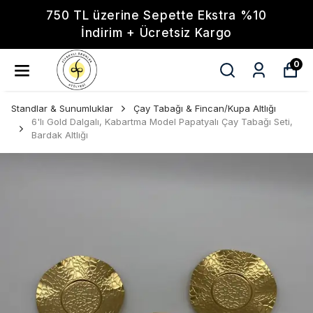
750 TL üzerine Sepette Ekstra %10
İndirim + Ücretsiz Kargo
0
Standlar & Sunumluklar
Çay Tabağı & Fincan/Kupa Altlığı
6'lı Gold Dalgalı, Kabartma Model Papatyalı Çay Tabağı Seti,
Bardak Altlığı