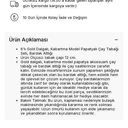
Ücretsiz kargo (16.00 a kadar gelen siparişler aynı
gün İçerisinde kargoya verilir.)
10 Gün İçinde Kolay İade ve Değişim
Ürün Açıklaması
6'lı Gold Dalgalı, Kabartma Model Papatyalı Çay Tabağı
Seti, Bardak Altlığı
Ürün Ölçüsü: tabak çapı 12 cm.
Gold dalgalı, kabartma model papatya aksesuarlı çay
tabağı ve bardak altlığı ile çay saatlerinize zarafet
katın. Evinizde misafirlerinize sunum yaparken şıklığıyla
dikkat çekecek olan bu bardak altlığı, hem estetik hem
de işlevsel bir çözüm sunuyor. Çay bardaklarınızın
altında zarif bir detay olarak kullanılabileceği gibi,
günlük kullanım için de idealdir. Hediye olarak da
tercih edebileceğiniz bu özel parça, sevdiklerinizin
evinde her daim hatırlanacak bir hediye olacaktır.
Bakım Talimatı: Bu ürün, kaplaması nedeniyle bulaşık
makinesinde yıkandığında kararma ve renk solması
yaşayabilir. Uzun ömürlü kullanım için elde yıkamanız
ve yıkandıktan sonra kurulamanız önerilir.