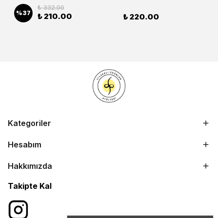
₺ 332.00
%
37
₺ 210.00
₺ 220.00
Kategoriler
Hesabım
Hakkımızda
Takipte Kal