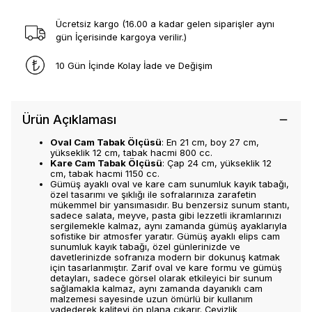
Ücretsiz kargo (16.00 a kadar gelen siparişler aynı
gün İçerisinde kargoya verilir.)
10 Gün İçinde Kolay İade ve Değişim
Ürün Açıklaması
Oval Cam Tabak Ölçüsü
: En 21 cm, boy 27 cm,
yükseklik 12 cm, tabak hacmi 800 cc.
Kare Cam Tabak Ölçüsü
: Çap 24 cm, yükseklik 12
cm, tabak hacmi 1150 cc.
Gümüş ayaklı oval ve kare cam sunumluk kayık tabağı,
özel tasarımı ve şıklığı ile sofralarınıza zarafetin
mükemmel bir yansımasıdır. Bu benzersiz sunum stantı,
sadece salata, meyve, pasta gibi lezzetli ikramlarınızı
sergilemekle kalmaz, aynı zamanda gümüş ayaklarıyla
sofistike bir atmosfer yaratır. Gümüş ayaklı elips cam
sunumluk kayık tabağı, özel günlerinizde ve
davetlerinizde sofranıza modern bir dokunuş katmak
için tasarlanmıştır. Zarif oval ve kare formu ve gümüş
detayları, sadece görsel olarak etkileyici bir sunum
sağlamakla kalmaz, aynı zamanda dayanıklı cam
malzemesi sayesinde uzun ömürlü bir kullanım
vadederek kaliteyi ön plana çıkarır. Çeyizlik