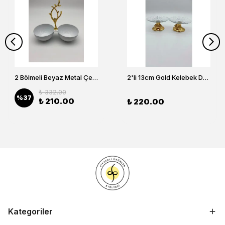
2 Bölmeli Beyaz Metal Çerezlik, Altın Dallı Çerez Tabağı
2'li 13cm Gold Kelebek Detaylı Metal Ayaklı Cam Lokumluk , Sunumluk , Şekerlik, Çerezlik
₺ 332.00
%
37
₺ 210.00
₺ 220.00
Kategoriler