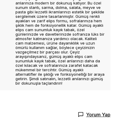
anlarınıza modern bir dokunuş katıyor. Bu özel
sunum stantı, sarma, dolma, salata, meyve ve
pasta gibi lezzetli ikramlarınızı estetik bir şekilde
sergilemek üzere tasarlanmıştır. Gümüş renkli
ayakları ve zarif elips formu, sofralarınıza hem
şıklık hem de fonksiyonellik katar. Gümüş ayaklı
elips cam sunumluk kayık tabak, özel
günlerinizde ve davetlerinizde sofranıza lüks bir
atmosfer katmanıza yardımcı olacak. Kaliteli
cam malzemesi, ürüne dayanıklılık ve uzun
ömürlü kullanım sağlar, böylece çeyizinizin
vazgeçilmez bir parçası olur. Çeyiz
arayışındaysanız, gümüş ayaklı elips cam
sunumluk kayık tabak, özel anlarınızı daha da
özel kılacak ve sofralarınıza zarafet katacak
mükemmel bir tercihtir. Gümüş ayaklı
alternatifler ile şıklığı ve fonksiyonelliği bir araya
getirin. Şimdi satınalın, lezzetli anılarınızı gümüş
bir dokunuşla taçlandırın!
Yorum Yap