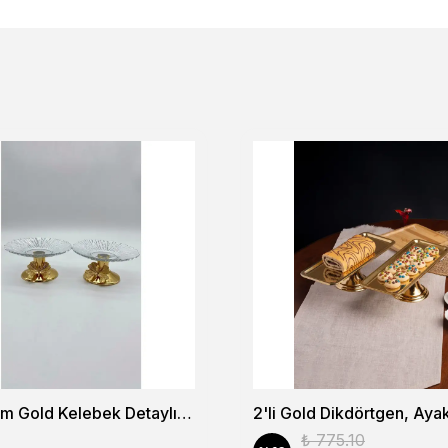
2'li 13cm Gold Kelebek Detaylı Metal Ayaklı Cam Lokumluk , Sunumluk , Şekerlik, Çerezlik
₺ 775.10