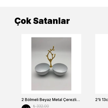
Çok Satanlar
6’lı Lokumluk Şekerlik ve Reçellik Seti – Şık Sunum ve Kahve Yanı Lokumluk
2 Bölmeli Beyaz Metal Çerezlik, Altın Dallı Çerez Tabağı
₺ 332.00