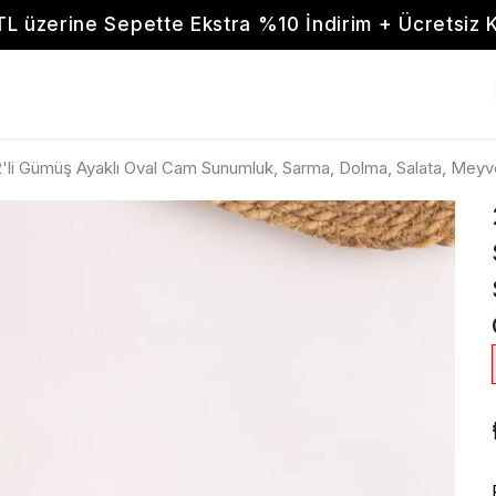
TL üzerine Sepette Ekstra %10 İndirim + Ücretsiz 
2'li Gümüş Ayaklı Oval Cam Sunumluk, Sarma, Dolma, Salata, Meyve,