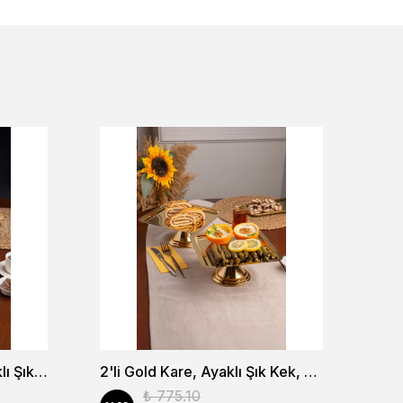
2'li Gold Dikdörtgen, Ayaklı Şık Kek, Pasta, Kurabiye ve Tatlı Servis Sunum Standı
2'li Gold Kare, Ayaklı Şık Kek, Pasta, Kurabiye ve Tatlı Servis Sunum Standı
₺ 775.10