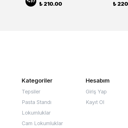
%
37
₺ 210.00
₺ 220
Kategoriler
Hesabım
Tepsiler
Giriş Yap
Pasta Standı
Kayıt Ol
Lokumluklar
Cam Lokumluklar