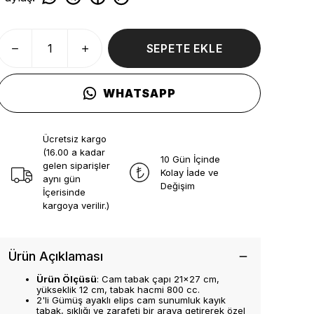
SEPETE EKLE
WHATSAPP
Ücretsiz kargo
(16.00 a kadar
10 Gün İçinde
gelen siparişler
Kolay İade ve
aynı gün
Değişim
İçerisinde
kargoya verilir.)
Ürün Açıklaması
Ürün Ölçüsü
: Cam tabak çapı 21x27 cm,
yükseklik 12 cm, tabak hacmi 800 cc.
2'li Gümüş ayaklı elips cam sunumluk kayık
tabak, şıklığı ve zarafeti bir araya getirerek özel