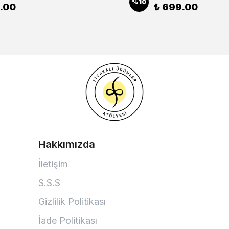
%
10
.00
₺ 699.00
Hakkımızda
İletişim
S.S.S
Gizlilik Politikası
İade Politikası