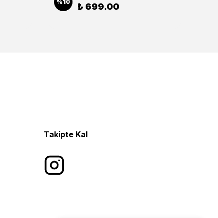
%
10
%
1
₺ 699.00
Takipte Kal