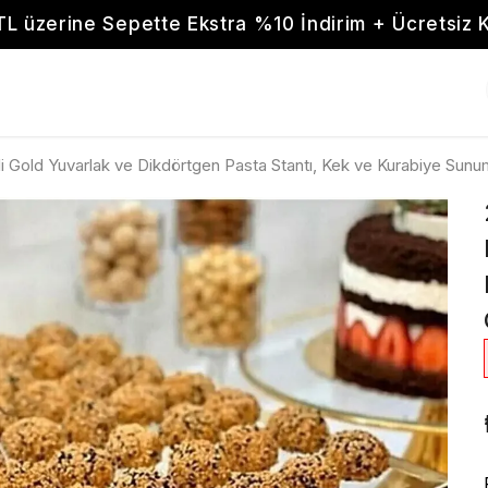
TL üzerine Sepette Ekstra %10 İndirim + Ücretsiz 
li Gold Yuvarlak ve Dikdörtgen Pasta Stantı, Kek ve Kurabiye Sunum 