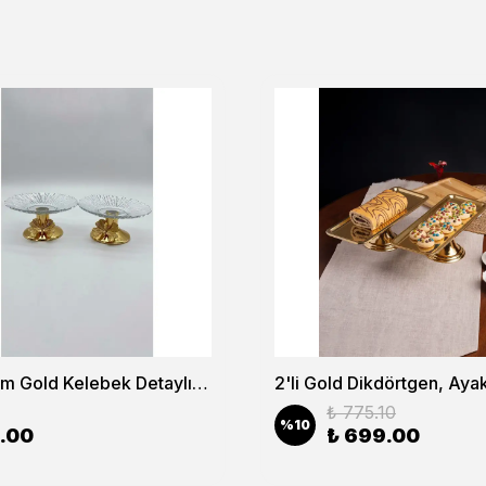
2'li 13cm Gold Kelebek Detaylı Metal Ayaklı Cam Lokumluk , Sunumluk , Şekerlik, Çerezlik
₺ 775.10
%
10
.00
₺ 699.00