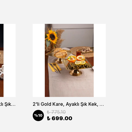
2'li Gold Dikdörtgen, Ayaklı Şık Kek, Pasta, Kurabiye ve Tatlı Servis Sunum Standı
2'li Gold Kare, Ayaklı Şık Kek, Pasta, Kurabiye ve Tatlı Servis Sunum Standı
₺ 775.10
%
10
%
1
₺ 699.00