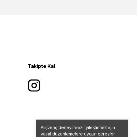
Takipte Kal
Alışveriş deneyiminizi iyileştirmek için
yasal düzenlemelere uygun çerezler