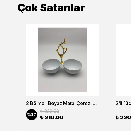
Çok Satanlar
6’lı Lokumluk Şekerlik ve Reçellik Seti – Şık Sunum ve Kahve Yanı Lokumluk
2 Bölmeli Beyaz Metal Çerezlik, Altın Dallı Çerez Tabağı
₺ 332.00
%
37
₺ 210.00
₺ 220