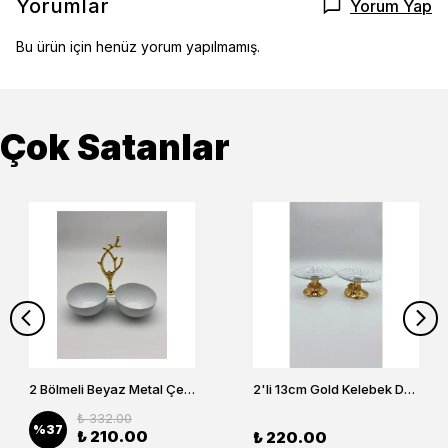
Yorumlar
Yorum Yap
Bu ürün için henüz yorum yapılmamış.
Çok Satanlar
2 Bölmeli Beyaz Metal Çerezlik, Altın Dallı Çerez Tabağı
2'li 13cm Gold Kelebek Detaylı Metal Ayaklı Cam Lokumluk , Sunumluk , Şekerlik, Çerezlik
₺ 332.00
%
37
₺ 210.00
₺ 220.00