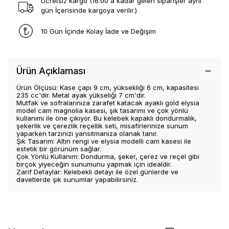
Ücretsiz kargo (16.00 a kadar gelen siparişler aynı
gün İçerisinde kargoya verilir.)
10 Gün İçinde Kolay İade ve Değişim
Ürün Açıklaması
Ürün Ölçüsü: Kase çapı 9 cm, yüksekliği 6 cm, kapasitesi
235 cc'dir. Metal ayak yükseliği 7 cm'dir.
Mutfak ve sofralarınıza zarafet katacak ayaklı gold elysia
model cam magnolia kasesi, şık tasarımı ve çok yönlü
kullanımı ile öne çıkıyor. Bu kelebek kapaklı dondurmalık,
şekerlik ve çerezlik reçellik seti, misafirlerinize sunum
yaparken tarzınızı yansıtmanıza olanak tanır.
Şık Tasarım: Altın rengi ve elysia modelli cam kasesi ile
estetik bir görünüm sağlar.
Çok Yönlü Kullanım: Dondurma, şeker, çerez ve reçel gibi
birçok yiyeceğin sunumunu yapmak için idealdir.
Zarif Detaylar: Kelebekli detayı ile özel günlerde ve
davetlerde şık sunumlar yapabilirsiniz.