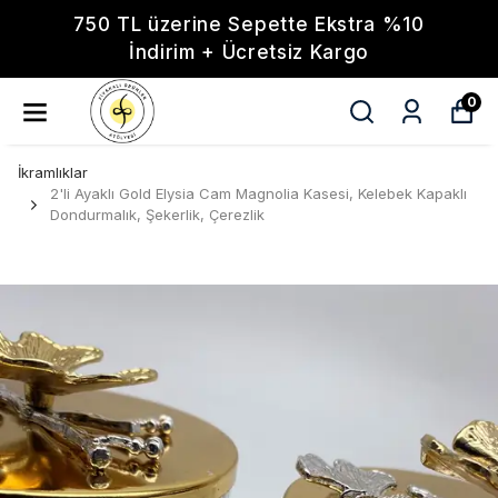
750 TL üzerine Sepette Ekstra %10
İndirim + Ücretsiz Kargo
0
İkramlıklar
2'li Ayaklı Gold Elysia Cam Magnolia Kasesi, Kelebek Kapaklı
Dondurmalık, Şekerlik, Çerezlik