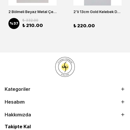
2 Bölmeli Beyaz Metal Çerezlik, Altın Dallı Çerez Tabağı
2'li 13cm Gold Kelebek Detaylı Metal Ayaklı Cam Lokumluk , Sunumluk , Şekerlik, Çerezlik
₺ 332.00
%
37
₺ 210.00
₺ 220.00
Kategoriler
Hesabım
Hakkımızda
Takipte Kal