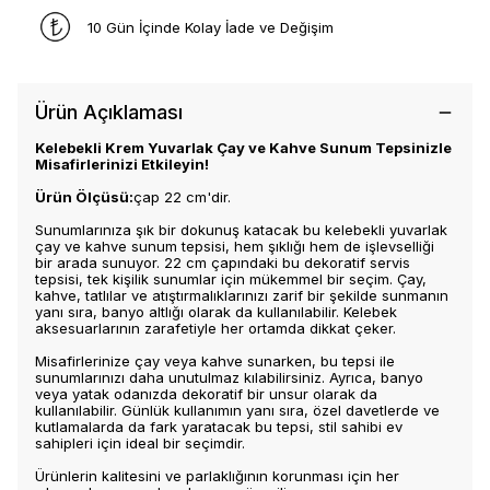
10 Gün İçinde Kolay İade ve Değişim
Ürün Açıklaması
Kelebekli Krem Yuvarlak Çay ve Kahve Sunum Tepsinizle
Misafirlerinizi Etkileyin!
Ürün Ölçüsü:
çap 22 cm'dir.
Sunumlarınıza şık bir dokunuş katacak bu kelebekli yuvarlak
çay ve kahve sunum tepsisi, hem şıklığı hem de işlevselliği
bir arada sunuyor. 22 cm çapındaki bu dekoratif servis
tepsisi, tek kişilik sunumlar için mükemmel bir seçim. Çay,
kahve, tatlılar ve atıştırmalıklarınızı zarif bir şekilde sunmanın
yanı sıra, banyo altlığı olarak da kullanılabilir. Kelebek
aksesuarlarının zarafetiyle her ortamda dikkat çeker.
Misafirlerinize çay veya kahve sunarken, bu tepsi ile
sunumlarınızı daha unutulmaz kılabilirsiniz. Ayrıca, banyo
veya yatak odanızda dekoratif bir unsur olarak da
kullanılabilir. Günlük kullanımın yanı sıra, özel davetlerde ve
kutlamalarda da fark yaratacak bu tepsi, stil sahibi ev
sahipleri için ideal bir seçimdir.
Ürünlerin kalitesini ve parlaklığının korunması için her