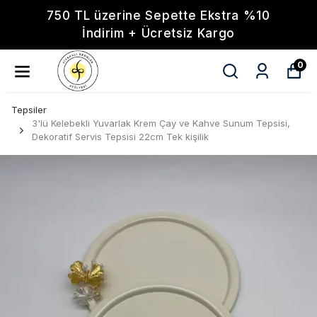
750 TL üzerine Sepette Ekstra %10
İndirim + Ücretsiz Kargo
0
Tepsiler
3'lü Kelebekli Yuvarlak Krem Çay ve Kahve Sunum Tepsisi,
Dekoratif Servis Tepsisi 22cm Tek kişilik