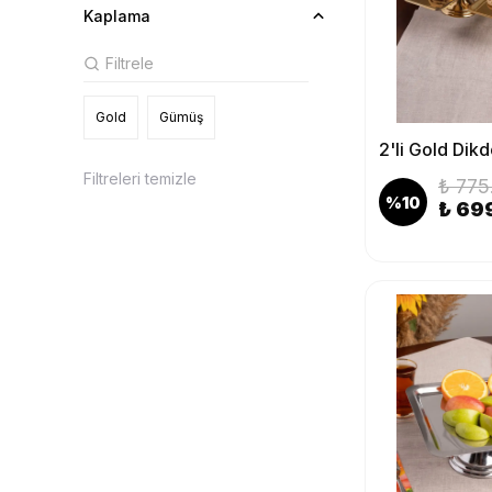
Kaplama
Gold
Gümüş
Filtreleri temizle
₺ 775
%
10
₺ 69