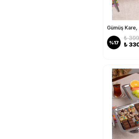
₺ 399
%
17
₺ 33