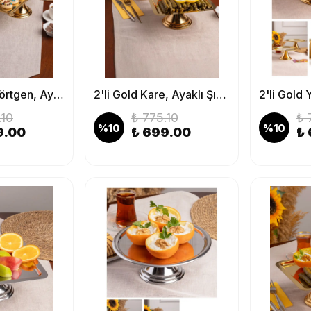
2'li Gold Dikdörtgen, Ayaklı Şık Kek, Pasta, Kurabiye ve Tatlı Servis Sunum Standı
2'li Gold Kare, Ayaklı Şık Kek, Pasta, Kurabiye ve Tatlı Servis Sunum Standı
.10
₺ 775.10
₺ 
%
10
%
10
9.00
₺ 699.00
₺