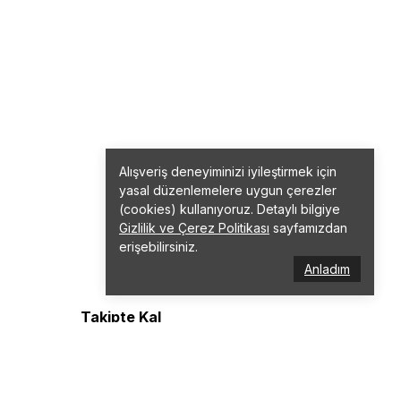
Alışveriş deneyiminizi iyileştirmek için
yasal düzenlemelere uygun çerezler
(cookies) kullanıyoruz. Detaylı bilgiye
Gizlilik ve Çerez Politikası
sayfamızdan
erişebilirsiniz.
Anladım
Takipte Kal