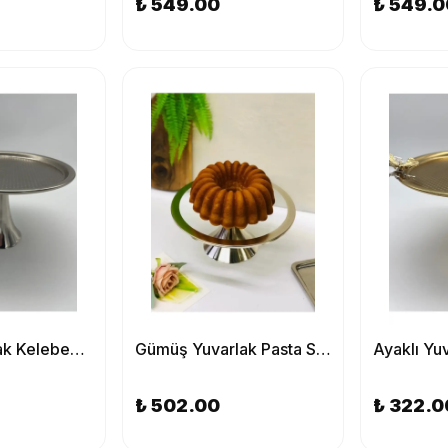
₺ 549.00
₺ 549.0
Ayaklı Yuvarlak Kelebekli Gümüş Kek, Kurabiye ve Pasta Sunum Tabağı, Servis Tepsisi
Gümüş Yuvarlak Pasta Standı, Kek ve Kurabiye Sunum Stantı, Çeyizlik, Hediyelik, Pasta Tabağı
₺ 502.00
₺ 322.0