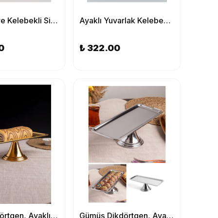
Ayaklı Kare Kelebekli Siyah Kek, Kurabiye ve Pasta Sunum Tabağı, Servis Tepsisi
Ayaklı Yuvarlak Kelebekli Krem Kek, Kurabiye ve Pasta Sunum Tabağı, Servis Tepsisi
0
₺ 322.00
Gold Dikdörtgen, Ayaklı Şık Kek, Pasta, Kurabiye ve Tatlı Servis Sunum Standı
Gümüş Dikdörtgen, Ayaklı Şık Kek, Pasta, Kurabiye ve Tatlı Servis Sunum Standı