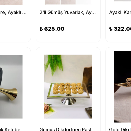
2'li Gümüş Kare, Ayaklı Şık Kek, Pasta, Kurabiye ve Tatlı Servis Sunum Standı
2'li Gümüş Yuvarlak, Ayaklı Şık Kek, Pasta, Kurabiye ve Tatlı Servis Sunum Standı
₺ 625.00
₺ 322.0
Ayaklı Yuvarlak Kelebekli Siyah Kek, Kurabiye ve Pasta Sunum Tabağı, Servis Tepsisi
Gümüş Dikdörtgen Pasta Standı, Kek ve Kurabiye Sunum Stantı, Çeyizlik, Hediyelik, Pasta Tabağı