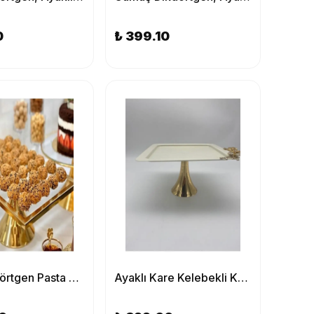
0
₺ 399.10
Gold Dikdörtgen Pasta Standı, Kek ve Kurabiye Sunum Stantı, Çeyizlik, Hediyelik, Pasta Tabağı
Ayaklı Kare Kelebekli Krem Kek, Kurabiye ve Pasta Sunum Tabağı, Servis Tepsisi