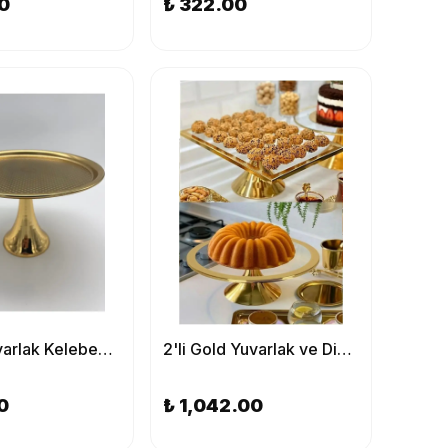
0
₺ 322.00
Ayaklı Yuvarlak Kelebekli Gold Kek, Kurabiye ve Pasta Sunum Tabağı, Servis Tepsisi
2'li Gold Yuvarlak ve Dikdörtgen Pasta Stantı, Kek ve Kurabiye Sunum Stantı, Çeyizlik, Hediyelik
0
₺ 1,042.00