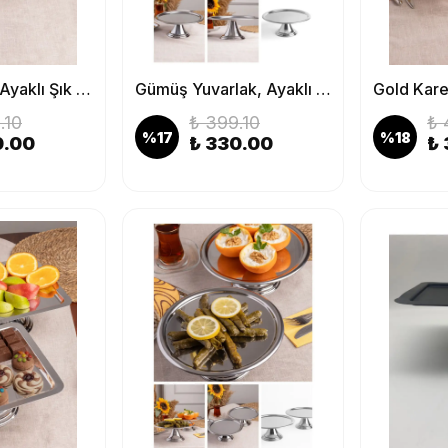
Gümüş Kare, Ayaklı Şık Kek, Pasta, Kurabiye ve Tatlı Servis Sunum Standı
Gümüş Yuvarlak, Ayaklı Şık Kek, Pasta, Kurabiye ve Tatlı Servis Sunum Standı
.10
₺ 399.10
₺ 
%
17
%
18
0.00
₺ 330.00
₺ 