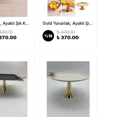
Gold Kare, Ayaklı Şık Kek, Pasta, Kurabiye ve Tatlı Servis Sunum Standı
Gold Yuvarlak, Ayaklı Şık Kek, Pasta, Kurabiye ve Tatlı Servis Sunum Standı
449.10
₺ 449.10
%
18
370.00
₺ 370.00