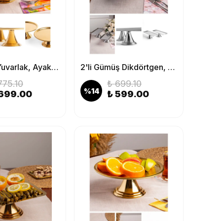
2'li Gold Yuvarlak, Ayaklı Şık Kek, Pasta, Kurabiye ve Tatlı Servis Sunum Standı
2'li Gümüş Dikdörtgen, Ayaklı Şık Kek, Pasta, Kurabiye ve Tatlı Servis Sunum Standı
775.10
₺ 699.10
%
14
 699.00
₺ 599.00