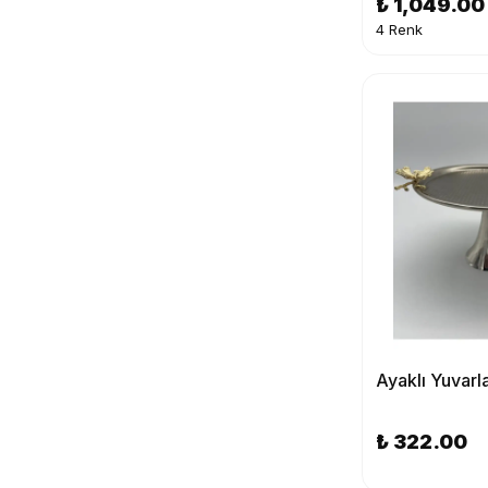
₺ 1,049.00
4 Renk
₺ 322.00