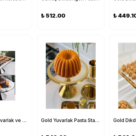
₺ 512.00
₺ 449.1
2'li Gümüş Yuvarlak ve Dikdörtgen Pasta Stantı, Kek ve Kurabiye Sunum Stantı, Çeyizlik, Hediyelik
Gold Yuvarlak Pasta Standı, Kek ve Kurabiye Sunum Stantı, Çeyizlik, Hediyelik, Pasta Tabağı