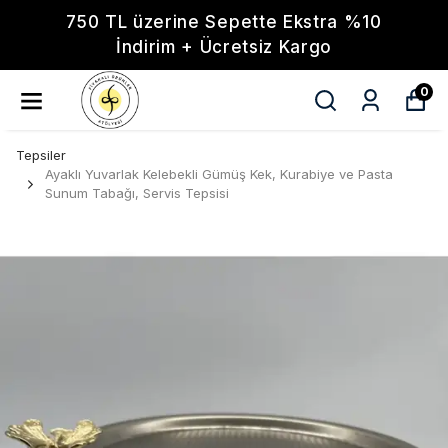
750 TL üzerine Sepette Ekstra %10
İndirim + Ücretsiz Kargo
0
Tepsiler
Ayaklı Yuvarlak Kelebekli Gümüş Kek, Kurabiye ve Pasta
Sunum Tabağı, Servis Tepsisi