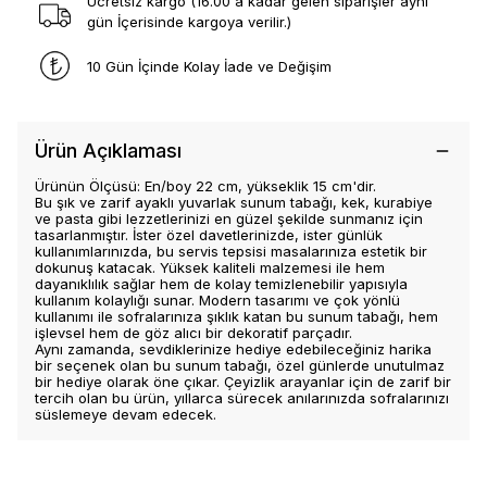
Ücretsiz kargo (16.00 a kadar gelen siparişler aynı
gün İçerisinde kargoya verilir.)
10 Gün İçinde Kolay İade ve Değişim
Ürün Açıklaması
Ürünün Ölçüsü: En/boy 22 cm, yükseklik 15 cm'dir.
Bu şık ve zarif ayaklı yuvarlak sunum tabağı, kek, kurabiye
ve pasta gibi lezzetlerinizi en güzel şekilde sunmanız için
tasarlanmıştır. İster özel davetlerinizde, ister günlük
kullanımlarınızda, bu servis tepsisi masalarınıza estetik bir
dokunuş katacak. Yüksek kaliteli malzemesi ile hem
dayanıklılık sağlar hem de kolay temizlenebilir yapısıyla
kullanım kolaylığı sunar. Modern tasarımı ve çok yönlü
kullanımı ile sofralarınıza şıklık katan bu sunum tabağı, hem
işlevsel hem de göz alıcı bir dekoratif parçadır.
Aynı zamanda, sevdiklerinize hediye edebileceğiniz harika
bir seçenek olan bu sunum tabağı, özel günlerde unutulmaz
bir hediye olarak öne çıkar. Çeyizlik arayanlar için de zarif bir
tercih olan bu ürün, yıllarca sürecek anılarınızda sofralarınızı
süslemeye devam edecek.