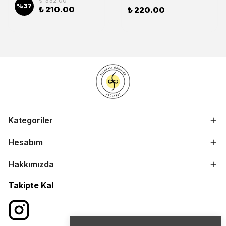
₺ 332.00
%
37
₺ 210.00
₺ 220.00
Kategoriler
Hesabım
Hakkımızda
Takipte Kal