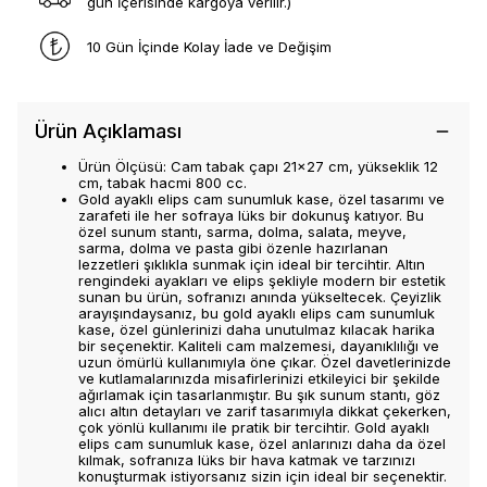
gün İçerisinde kargoya verilir.)
10 Gün İçinde Kolay İade ve Değişim
Ürün Açıklaması
Ürün Ölçüsü: Cam tabak çapı 21x27 cm, yükseklik 12
cm, tabak hacmi 800 cc.
Gold ayaklı elips cam sunumluk kase, özel tasarımı ve
zarafeti ile her sofraya lüks bir dokunuş katıyor. Bu
özel sunum stantı, sarma, dolma, salata, meyve,
sarma, dolma ve pasta gibi özenle hazırlanan
lezzetleri şıklıkla sunmak için ideal bir tercihtir. Altın
rengindeki ayakları ve elips şekliyle modern bir estetik
sunan bu ürün, sofranızı anında yükseltecek. Çeyizlik
arayışındaysanız, bu gold ayaklı elips cam sunumluk
kase, özel günlerinizi daha unutulmaz kılacak harika
bir seçenektir. Kaliteli cam malzemesi, dayanıklılığı ve
uzun ömürlü kullanımıyla öne çıkar. Özel davetlerinizde
ve kutlamalarınızda misafirlerinizi etkileyici bir şekilde
ağırlamak için tasarlanmıştır. Bu şık sunum stantı, göz
alıcı altın detayları ve zarif tasarımıyla dikkat çekerken,
çok yönlü kullanımı ile pratik bir tercihtir. Gold ayaklı
elips cam sunumluk kase, özel anlarınızı daha da özel
kılmak, sofranıza lüks bir hava katmak ve tarzınızı
konuşturmak istiyorsanız sizin için ideal bir seçenektir.