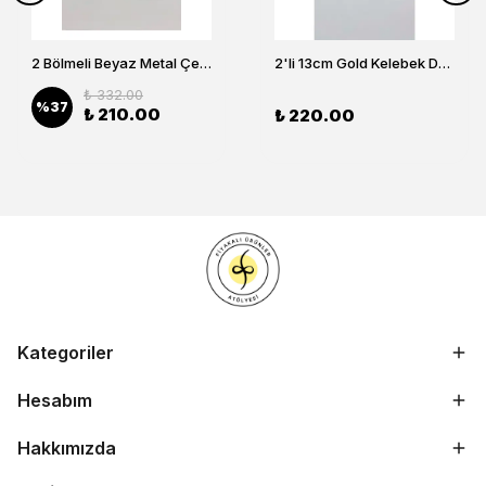
2 Bölmeli Beyaz Metal Çerezlik, Altın Dallı Çerez Tabağı
2'li 13cm Gold Kelebek Detaylı Metal Ayaklı Cam Lokumluk , Sunumluk , Şekerlik, Çerezlik
₺ 332.00
%
37
₺ 210.00
₺ 220.00
Kategoriler
Hesabım
Hakkımızda