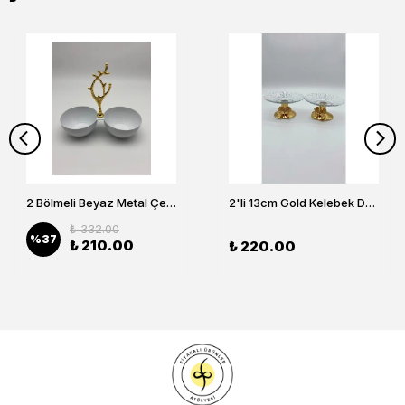
2 Bölmeli Beyaz Metal Çerezlik, Altın Dallı Çerez Tabağı
2'li 13cm Gold Kelebek Detaylı Metal Ayaklı Cam Lokumluk , Sunumluk , Şekerlik, Çerezlik
₺ 332.00
%
37
₺ 210.00
₺ 220.00