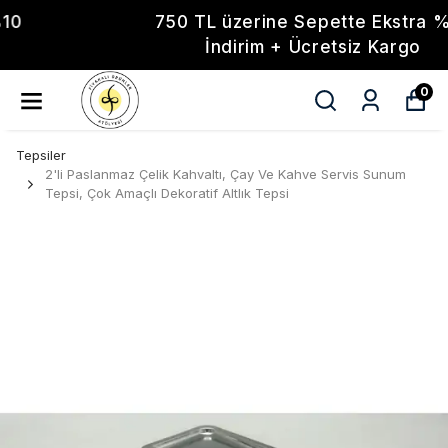
750 TL üzerine Sepette Ekstra %10
İndirim + Ücretsiz Kargo
0
Tepsiler
2'li Paslanmaz Çelik Kahvaltı, Çay Ve Kahve Servis Sunum
Tepsi, Çok Amaçlı Dekoratif Altlık Tepsi