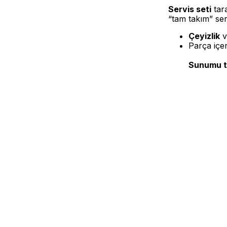
Servis seti
tara
“tam takım” serv
Çeyizlik
v
Parça içer
Sunumu t