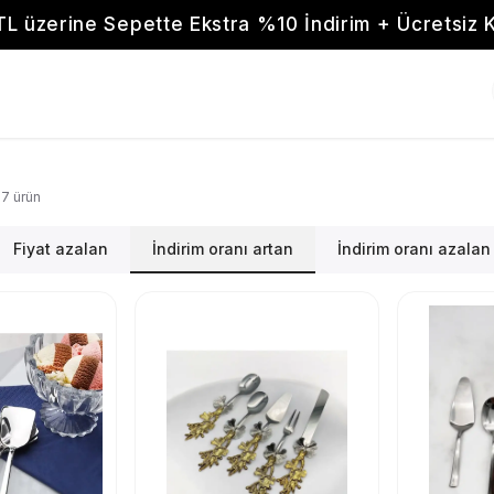
TL üzerine Sepette Ekstra %10 İndirim + Ücretsiz 
7
ürün
Fiyat azalan
İndirim oranı artan
İndirim oranı azalan