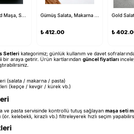
Kelebekli Gold Maşa, Salata, Makarna ve Pasta Sunum Maşası, Paslanmaz Çelik 18/10 Yemek Maşa Seti
Gümüş Salata, Makarna ve Pasta Servis Sunum Maşası, Paslanmaz Çelik Yemek Maşa Seti
₺ 412.00
₺ 402.
 Setleri
kategorimiz; günlük kullanım ve davet sofralarında 
i
bir araya getirir. Ürün kartlarından
güncel fiyatları
incele
ırabilirsiniz.
ri (salata / makarna / pasta)
leri (kepçe / kevgir / kürek vb.)
eri
a ve pasta servisinde kontrollü tutuş sağlayan
maşa seti m
(ör. kelebekli, kirazlı vb.) filtreleyerek hızlı seçim yapabilirs
leri