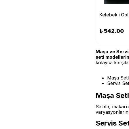
₺ 542.00
Maşa ve Servis
seti modellerin
kolayca karşılaşt
Maşa Setle
Servis Set
Maşa Setl
Salata, makarn
varyasyonlarını 
Servis Set