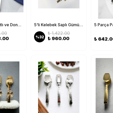
6'lı Gümüş Tatlı ve Dondurma Kaşığı, 18/10 Paslanmaz Çelik
5'li Kelebek Saplı Gümüş Servis Seti 18/10 Paslanmaz Çelik
.00
₺ 1,422.00
%
32
8.00
₺ 960.00
₺ 642.