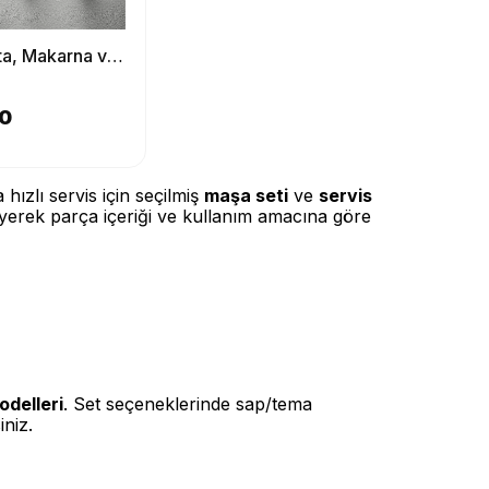
Gold Salata, Makarna ve Pasta Servis Sunum Maşası, Paslanmaz Çelik Yemek Maşa Seti
00
hızlı servis için seçilmiş
maşa seti
ve
servis
yerek parça içeriği ve kullanım amacına göre
odelleri
. Set seçeneklerinde sap/tema
iniz.