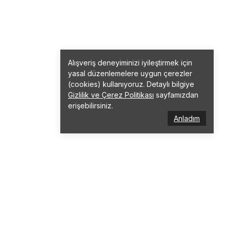
Alışveriş deneyiminizi iyileştirmek için
yasal düzenlemelere uygun çerezler
(cookies) kullanıyoruz. Detaylı bilgiye
Gizlilik ve Çerez Politikası
sayfamızdan
erişebilirsiniz.
Anladım