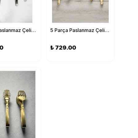
5 Parça Paslanmaz Çelik Gümüş Kevgir, Kepçe, Kürek, Çatal, Kaşık Servis Takımı - Çeyizlik
5 Parça Paslanmaz Çelik Gold Kevgir, Kepçe, Kürek, Çatal, Kaşık Servis Takımı - Çeyizlik
00
₺ 729.00