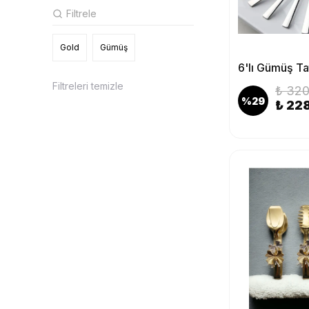
Gold
Gümüş
Filtreleri temizle
₺ 320
%
29
₺ 22