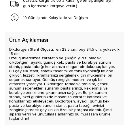
Ücretsiz kargo (16.00 a kadar gelen siparişler aynı
gün İçerisinde kargoya verilir.)
10 Gün İçinde Kolay İade ve Değişim
Ürün Açıklaması
Dikdörtgen Stant Ölçüsü: en 23.5 cm, boy 34.5 cm, yükseklik
15 cm.
Özel günlerinizde zarafetin ve şıklığın yıldızı olacak
dikdörtgen, ayaklı, gümüş kek, pasta ve kurabiye sunum
stantı, pasta tabağı her anınıza elegan bir dokunuş katıyor.
Bu çeyizlik stant, estetik tasarımı ve fonksiyonelliği ile öne
çıkıyor, lezzetli ikramlarınızı sergilemek için mükemmel bir
seçenek sunuyor. Gümüş rengiyle modern ve şık bir
atmosfer yaratıyor. Dikdörtgen formdaki tablalar, çeşitli
sunum seçenekleri sunarak pastalarınızı, keklerinizi ve
kurabiyelerinizi öne çıkarmanızı sağlıyor. Bu şık sunum
standı, özel günlerinizde masanıza zarafet katacak ve
konuklarınızı etkileyecek. Dikdörtgen, ayaklı, gümüş kek,
pasta ve kurabiye sunum stantı, pasta tabağı, evinizi
zenginleştirecek çeyizinizin özel bir parçası olacak. Şimdi
sipariş verin ve unutulmaz anlarınızı bu muazzam ürünle
taçlandırın!