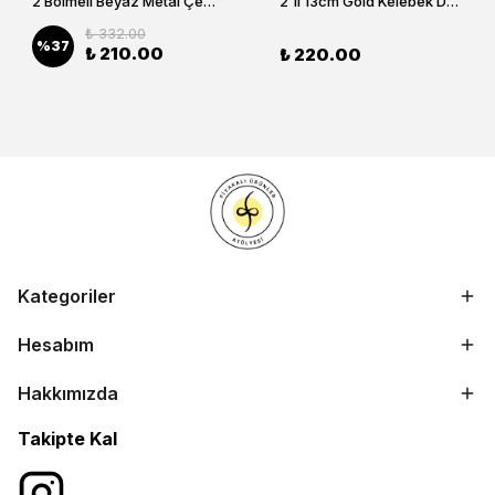
2 Bölmeli Beyaz Metal Çerezlik, Altın Dallı Çerez Tabağı
2'li 13cm Gold Kelebek Detaylı Metal Ayaklı Cam Lokumluk , Sunumluk , Şekerlik, Çerezlik
₺ 332.00
%
37
₺ 210.00
₺ 220.00
Kategoriler
Hesabım
Hakkımızda
Takipte Kal