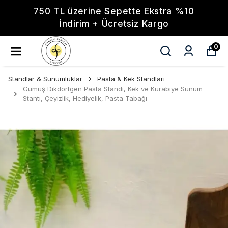
750 TL üzerine Sepette Ekstra %10
İndirim + Ücretsiz Kargo
0
Standlar & Sunumluklar
Pasta & Kek Standları
Gümüş Dikdörtgen Pasta Standı, Kek ve Kurabiye Sunum
Stantı, Çeyizlik, Hediyelik, Pasta Tabağı