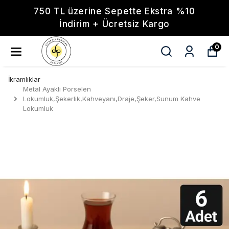
750 TL üzerine Sepette Ekstra %10
İndirim + Ücretsiz Kargo
0
İkramlıklar
Metal Ayaklı Porselen
Lokumluk,Şekerlik,Kahveyanı,Draje,Şeker,Sunum Kahve
Lokumluk