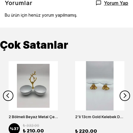
Yorumlar
Yorum Yap
Bu ürün için henüz yorum yapılmamış.
Çok Satanlar
2 Bölmeli Beyaz Metal Çerezlik, Altın Dallı Çerez Tabağı
2'li 13cm Gold Kelebek Detaylı Metal Ayaklı Cam Lokumluk , Sunumluk , Şekerlik, Çerezlik
₺ 332.00
%
37
₺ 210.00
₺ 220.00