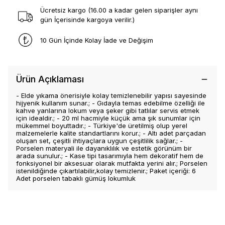
Ücretsiz kargo (16.00 a kadar gelen siparişler aynı
gün İçerisinde kargoya verilir.)
10 Gün İçinde Kolay İade ve Değişim
Ürün Açıklaması
- Elde yıkama önerisiyle kolay temizlenebilir yapısı sayesinde
hijyenik kullanım sunar.; - Gıdayla temas edebilme özelliği ile
kahve yanlarına lokum veya şeker gibi tatlılar servis etmek
için idealdir.; - 20 ml hacmiyle küçük ama şık sunumlar için
mükemmel boyuttadır.; - Türkiye'de üretilmiş olup yerel
malzemelerle kalite standartlarını korur.; - Altı adet parçadan
oluşan set, çeşitli ihtiyaçlara uygun çeşitlilik sağlar.; -
Porselen materyali ile dayanıklılık ve estetik görünüm bir
arada sunulur.; - Kase tipi tasarımıyla hem dekoratif hem de
fonksiyonel bir aksesuar olarak mutfakta yerini alır.; Porselen
istenildiğinde çıkartılabilir,kolay temizlenir.; Paket içeriği: 6
Adet porselen tabaklı gümüş lokumluk