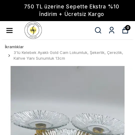
750 TL üzerine Sepette Ekstra %10
İndirim + Ücretsiz Kargo
0
İkramlıklar
3'lü Kelebek Ayaklı Gold Cam Lokumluk, Şekerlik, Çerezlik,
Kahve Yanı Sunumluk 13cm