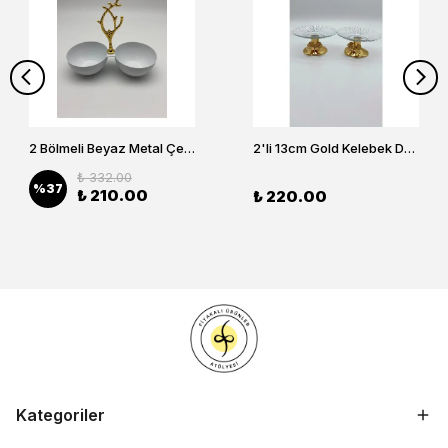
2 Bölmeli Beyaz Metal Çerezlik, Altın Dallı Çerez Tabağı
2'li 13cm Gold Kelebek Detaylı Metal Ayaklı Cam Lokumluk , Sunumluk , Şekerlik, Çerezlik
₺ 332.00
%
37
₺ 210.00
₺ 220.00
Kategoriler