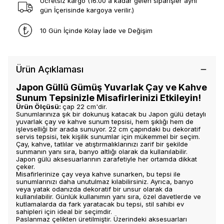
Ücretsiz kargo (16.00 a kadar gelen siparişler aynı
gün İçerisinde kargoya verilir.)
10 Gün İçinde Kolay İade ve Değişim
Ürün Açıklaması
Japon Güllü Gümüş Yuvarlak Çay ve Kahve
Sunum Tepsinizle Misafirlerinizi Etkileyin!
Ürün Ölçüsü:
çap 22 cm'dir.
Sunumlarınıza şık bir dokunuş katacak bu Japon gülü detaylı
yuvarlak çay ve kahve sunum tepsisi, hem şıklığı hem de
işlevselliği bir arada sunuyor. 22 cm çapındaki bu dekoratif
servis tepsisi, tek kişilik sunumlar için mükemmel bir seçim.
Çay, kahve, tatlılar ve atıştırmalıklarınızı zarif bir şekilde
sunmanın yanı sıra, banyo altlığı olarak da kullanılabilir.
Japon gülü aksesuarlarının zarafetiyle her ortamda dikkat
çeker.
Misafirlerinize çay veya kahve sunarken, bu tepsi ile
sunumlarınızı daha unutulmaz kılabilirsiniz. Ayrıca, banyo
veya yatak odanızda dekoratif bir unsur olarak da
kullanılabilir. Günlük kullanımın yanı sıra, özel davetlerde ve
kutlamalarda da fark yaratacak bu tepsi, stil sahibi ev
sahipleri için ideal bir seçimdir.
Paslanmaz çelikten üretilmiştir. Üzerindeki aksesuarları