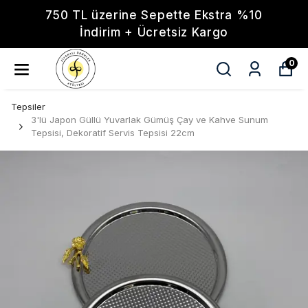
750 TL üzerine Sepette Ekstra %10
İndirim + Ücretsiz Kargo
0
Tepsiler
3'lü Japon Güllü Yuvarlak Gümüş Çay ve Kahve Sunum
Tepsisi, Dekoratif Servis Tepsisi 22cm