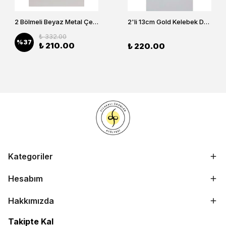
2 Bölmeli Beyaz Metal Çerezlik, Altın Dallı Çerez Tabağı
2'li 13cm Gold Kelebek Detaylı Metal Ayaklı Cam Lokumluk , Sunumluk , Şekerlik, Çerezlik
₺ 332.00
%
37
₺ 210.00
₺ 220.00
Kategoriler
Hesabım
Hakkımızda
Takipte Kal