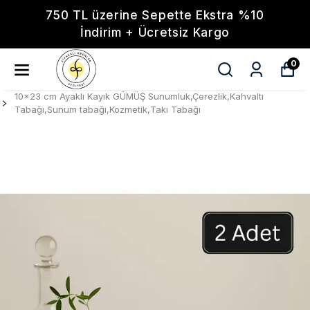
750 TL üzerine Sepette Ekstra %10
İndirim + Ücretsiz Kargo
0
10x23 cm Ayaklı Kayık GÜMÜŞ Sunumluk,Çerezlik,Kahvaltı
Tabağı,Sunum tabağı,Kozmetik,Takı Tabağı