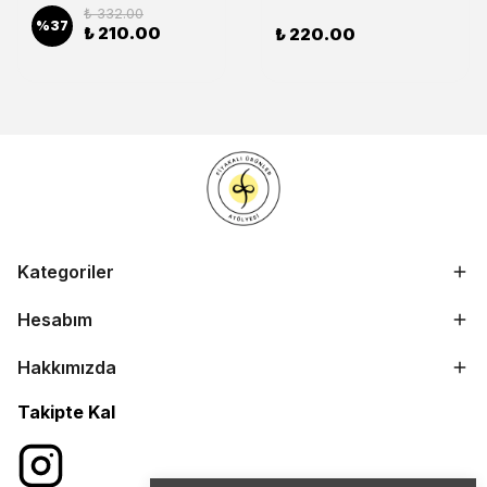
₺ 332.00
%
37
₺ 210.00
₺ 220.00
Kategoriler
Hesabım
Hakkımızda
Takipte Kal