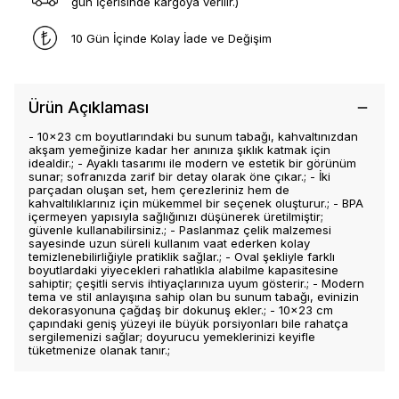
gün İçerisinde kargoya verilir.)
10 Gün İçinde Kolay İade ve Değişim
Ürün Açıklaması
- 10x23 cm boyutlarındaki bu sunum tabağı, kahvaltınızdan
akşam yemeğinize kadar her anınıza şıklık katmak için
idealdir.; - Ayaklı tasarımı ile modern ve estetik bir görünüm
sunar; sofranızda zarif bir detay olarak öne çıkar.; - İki
parçadan oluşan set, hem çerezleriniz hem de
kahvaltılıklarınız için mükemmel bir seçenek oluşturur.; - BPA
içermeyen yapısıyla sağlığınızı düşünerek üretilmiştir;
güvenle kullanabilirsiniz.; - Paslanmaz çelik malzemesi
sayesinde uzun süreli kullanım vaat ederken kolay
temizlenebilirliğiyle pratiklik sağlar.; - Oval şekliyle farklı
boyutlardaki yiyecekleri rahatlıkla alabilme kapasitesine
sahiptir; çeşitli servis ihtiyaçlarınıza uyum gösterir.; - Modern
tema ve stil anlayışına sahip olan bu sunum tabağı, evinizin
dekorasyonuna çağdaş bir dokunuş ekler.; - 10x23 cm
çapındaki geniş yüzeyi ile büyük porsiyonları bile rahatça
sergilemenizi sağlar; doyurucu yemeklerinizi keyifle
tüketmenize olanak tanır.;