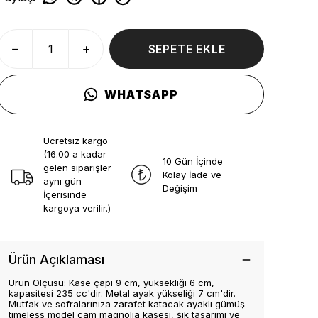
SEPETE EKLE
WHATSAPP
Ücretsiz kargo
(16.00 a kadar
10 Gün İçinde
gelen siparişler
Kolay İade ve
aynı gün
Değişim
İçerisinde
kargoya verilir.)
Ürün Açıklaması
Ürün Ölçüsü: Kase çapı 9 cm, yüksekliği 6 cm,
kapasitesi 235 cc'dir. Metal ayak yükseliği 7 cm'dir.
Mutfak ve sofralarınıza zarafet katacak ayaklı gümüş
timeless model cam magnolia kasesi, şık tasarımı ve