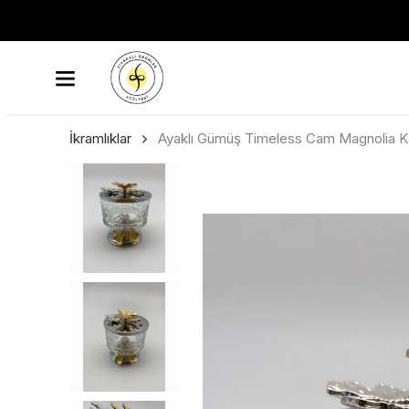
750 
İkramlıklar
Ayaklı Gümüş Timeless Cam Magnolia Kas