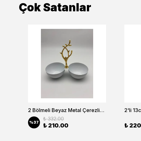
Çok Satanlar
6’lı Lokumluk Şekerlik ve Reçellik Seti – Şık Sunum ve Kahve Yanı Lokumluk
2 Bölmeli Beyaz Metal Çerezlik, Altın Dallı Çerez Tabağı
₺ 332.00
%
37
₺ 210.00
₺ 220