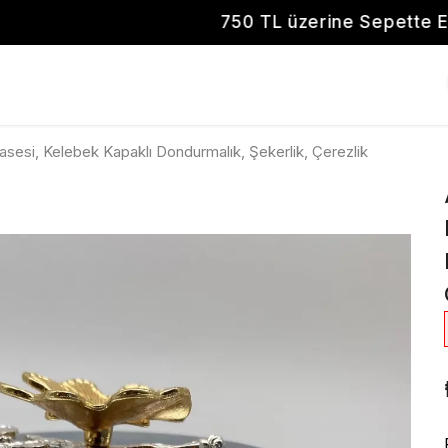
TL üzerine Sepette Ekstra %10 İndirim + Ücretsiz 
esi, Kelebek Kapaklı Dondurmalık, Şekerlik, Çerezlik