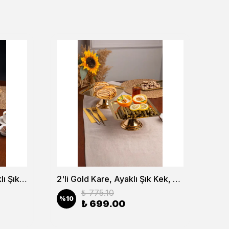
2'li Gold Dikdörtgen, Ayaklı Şık Kek, Pasta, Kurabiye ve Tatlı Servis Sunum Standı
2'li Gold Kare, Ayaklı Şık Kek, Pasta, Kurabiye ve Tatlı Servis Sunum Standı
₺ 775.10
%
10
%
1
₺ 699.00