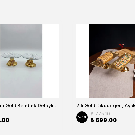
2'li 13cm Gold Kelebek Detaylı Metal Ayaklı Cam Lokumluk , Sunumluk , Şekerlik, Çerezlik
₺ 775.10
%
10
.00
₺ 699.00