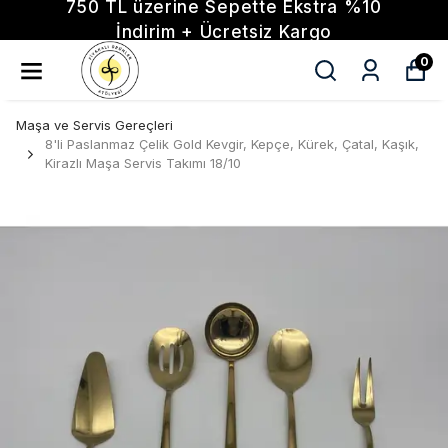
750 TL üzerine Sepette Ekstra %10
İndirim + Ücretsiz Kargo
0
Maşa ve Servis Gereçleri
8'li Paslanmaz Çelik Gold Kevgir, Kepçe, Kürek, Çatal, Kaşık,
Kirazlı Maşa Servis Takımı 18/10