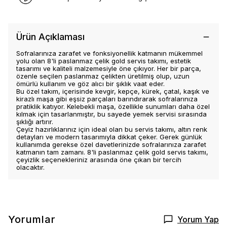
Ürün Açıklaması
Sofralarınıza zarafet ve fonksiyonellik katmanın mükemmel
yolu olan 8'li paslanmaz çelik gold servis takımı, estetik
tasarımı ve kaliteli malzemesiyle öne çıkıyor. Her bir parça,
özenle seçilen paslanmaz çelikten üretilmiş olup, uzun
ömürlü kullanım ve göz alıcı bir şıklık vaat eder.
Bu özel takım, içerisinde kevgir, kepçe, kürek, çatal, kaşık ve
kirazlı maşa gibi eşsiz parçaları barındırarak sofralarınıza
pratiklik katıyor. Kelebekli maşa, özellikle sunumları daha özel
kılmak için tasarlanmıştır, bu sayede yemek servisi sırasında
şıklığı artırır.
Çeyiz hazırlıklarınız için ideal olan bu servis takımı, altın renk
detayları ve modern tasarımıyla dikkat çeker. Gerek günlük
kullanımda gerekse özel davetlerinizde sofralarınıza zarafet
katmanın tam zamanı. 8'li paslanmaz çelik gold servis takımı,
çeyizlik seçenekleriniz arasında öne çıkan bir tercih
olacaktır.
Yorumlar
Yorum Yap