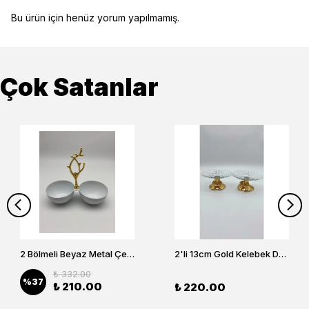
Bu ürün için henüz yorum yapılmamış.
Çok Satanlar
2 Bölmeli Beyaz Metal Çerezlik, Altın Dallı Çerez Tabağı
2'li 13cm Gold Kelebek Detaylı Metal Ayaklı Cam Lokumluk , Sunumluk , Şekerlik, Çerezlik
₺ 332.00
%
37
₺ 210.00
₺ 220.00