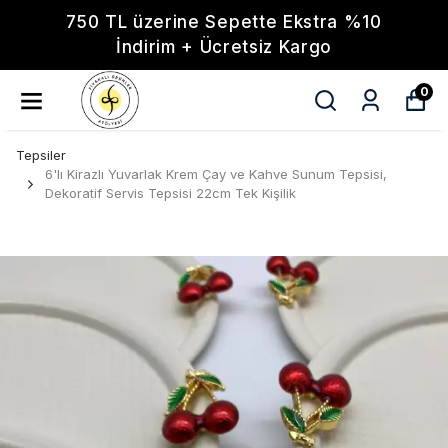
750 TL üzerine Sepette Ekstra %10
İndirim + Ücretsiz Kargo
0
Tepsiler
6'lı Kirazlı Yuvarlak Krem Çay ve Kahve Sunum Tepsisi,
Dekoratif Servis Tepsisi 22cm Tek Kişilik