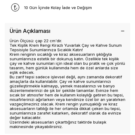
10 Gün İçinde Kolay İade ve Değişim
Ürün Açıklaması
Ürün Ölçüsü: çap 22 cm'dir.
Tek Kişilik Krem Rengi Kirazlı Yuvarlak Çay ve Kahve Sunum
Tepsisiyle Sunumlarınıza Sıcaklık Katın!
Krem renginin sıcaklığı ve kiraz aksesuarların şıklığıyla
sunumlarınıza estetik bir dokunuş katın. Özellikle tek kişilik
çay ve kahve sunumları için ideal olan bu pratik ve çok yönlü
tasarım, hem günlük kullanımda hem de özel anlarda size
eşlik edecek.
Bu zarif tepsi sadece işlevsel değil, aynı zamanda dekoratif
amaçlarla da kullanılabilir. Çay ve kahve sunumlarınızı
güzelleştirmekle kalmayıp, yemek masalarınızı ve banyo
düzenlemelerinizi de şık bir şekilde tamamlar. Evinize hem
sıcak bir atmosfer hem de kullanım kolaylığı getiren bu tepsi,
misafirlerinizi ağırlarken veya kendinize özel bir an yaratırken
vazgeçilmeziniz olacak. Krem rengin yumuşaklığı ve kiraz
aksesuarların tatlılığı ile her ortamda dikkat çeken bu tepsi,
sunumlarınıza zarafet katarken, dekoratif olarak da evinize
değer katacaktır.
Üzerindeki aksesuarları çıkarttığınız taktirde bulaşık
makinesinde yıkayabilirsiniz.