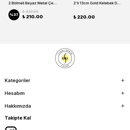
2 Bölmeli Beyaz Metal Çerezlik, Altın Dallı Çerez Tabağı
2'li 13cm Gold Kelebek Detaylı Metal Ayaklı Cam Lokumluk , Sunumluk , Şekerlik, Çerezlik
₺ 332.00
%
37
₺ 210.00
₺ 220.00
Kategoriler
Hesabım
Hakkımızda
Takipte Kal