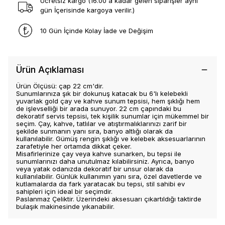
Ücretsiz kargo (16.00 a kadar gelen siparişler aynı
gün İçerisinde kargoya verilir.)
10 Gün İçinde Kolay İade ve Değişim
Ürün Açıklaması
Ürün Ölçüsü: çap 22 cm'dir.
Sunumlarınıza şık bir dokunuş katacak bu 6'lı kelebekli
yuvarlak gold çay ve kahve sunum tepsisi, hem şıklığı hem
de işlevselliği bir arada sunuyor. 22 cm çapındaki bu
dekoratif servis tepsisi, tek kişilik sunumlar için mükemmel bir
seçim. Çay, kahve, tatlılar ve atıştırmalıklarınızı zarif bir
şekilde sunmanın yanı sıra, banyo altlığı olarak da
kullanılabilir. Gümüş rengin şıklığı ve kelebek aksesuarlarının
zarafetiyle her ortamda dikkat çeker.
Misafirlerinize çay veya kahve sunarken, bu tepsi ile
sunumlarınızı daha unutulmaz kılabilirsiniz. Ayrıca, banyo
veya yatak odanızda dekoratif bir unsur olarak da
kullanılabilir. Günlük kullanımın yanı sıra, özel davetlerde ve
kutlamalarda da fark yaratacak bu tepsi, stil sahibi ev
sahipleri için ideal bir seçimdir.
Paslanmaz Çeliktir. Üzerindeki aksesuarı çıkartıldığı taktirde
bulaşık makinesinde yıkanabilir.