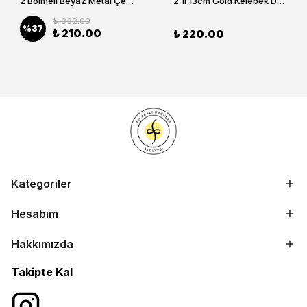
2 Bölmeli Beyaz Metal Çerezlik, Altın Dallı Çerez Tabağı
2'li 13cm Gold Kelebek Detaylı Metal Ayaklı Cam Lokumluk , Sunumluk , Şekerlik, Çerezlik
₺ 332.00
%
37
₺ 210.00
₺ 220.00
Kategoriler
Hesabım
Hakkımızda
Takipte Kal