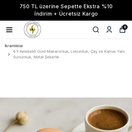
750 TL üzerine Sepette Ekstra %10
İndirim + Ücretsiz Kargo
0
İkramlıklar
6'lı Kelebekli Gold Makaronluk, Lokumluk, Çay ve Kahve Yanı
Sunumluk, Metal Şekerlik