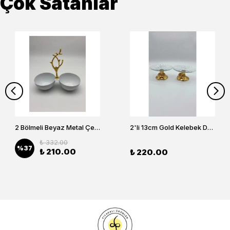
Çok Satanlar
2 Bölmeli Beyaz Metal Çerezlik, Altın Dallı Çerez Tabağı
2'li 13cm Gold Kelebek Detaylı Metal Ayaklı Cam Lokumluk , Sunumluk , Şekerlik, Çerezlik
₺ 332.00
%
37
₺ 210.00
₺ 220.00