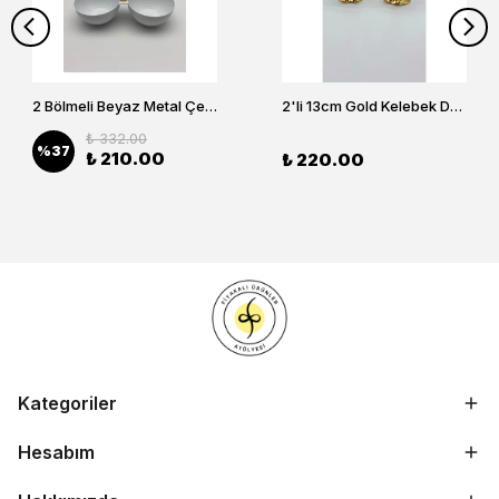
2 Bölmeli Beyaz Metal Çerezlik, Altın Dallı Çerez Tabağı
2'li 13cm Gold Kelebek Detaylı Metal Ayaklı Cam Lokumluk , Sunumluk , Şekerlik, Çerezlik
₺ 332.00
%
37
₺ 210.00
₺ 220.00
Kategoriler
Hesabım