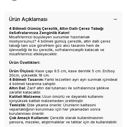
Ürün Açıklaması
4 Bölmeli Gümüş Çerezlik, Altın Dallı Çerez Tabağı
ileSofralarınıza Zenginlik Katın!
Misafirlerinizi büyüleyen sunumlar hazırlamak
mıistiyorsunuz? 4 bölmeli gümüş çerezlik, altın dallı çerez
tabağı tam size göre!Hem göz alıcı tasarımı hem de
işlevselliği ile bu çerezlik, sofralarınızaışıltı katacak ve
misafirlerinizi etkileyecektir.
Ürün Özellikleri:
Ürün Ölçüsü:
Kase çapı 9.5 cm, kase derinlik 5 cm. En/boy
20cm, yükseklik 18 cm.
4 Bölmeli Tasarım:
Farklı lezzetleri ayrı ayrı sunmak içinideal
4 bölmeli tasarıma sahiptir.
Altın Dal:
Zarif altın dal tutamacı ile sofralarınıza şıklıkve
zarafet katacaktır.
Kaliteli Malzeme:
Uzun ömürlü ve dayanıklı kullanımı
içinyüksek kaliteli malzemeden üretilmiştir.
Temizlik:
Elde yıkama önerilir. Ürünlerin kalitesini
veparlaklığının korunması için her yıkamadan sonra
kurulanması önerilir.
Çok Amaçlı Kullanım:
Çerezlik olarak kullanılmasının
yanısıra, mezeler, atıştırmalıklar ve tatlılar için de kullanılabilir.