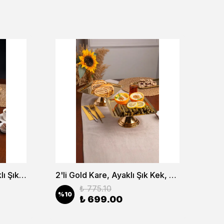
2'li Gold Dikdörtgen, Ayaklı Şık Kek, Pasta, Kurabiye ve Tatlı Servis Sunum Standı
2'li Gold Kare, Ayaklı Şık Kek, Pasta, Kurabiye ve Tatlı Servis Sunum Standı
₺ 775.10
%
10
%
1
₺ 699.00