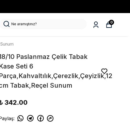
Kargo
0
l Sunum
18/10 Paslanmaz Çelik Tabak
Kase Seti 6
Parça,Kahvaltılık,Çerezlik,Çeyizlik,12
cm Tabak,Reçel Sunum
₺ 342.00
Paylaş
: