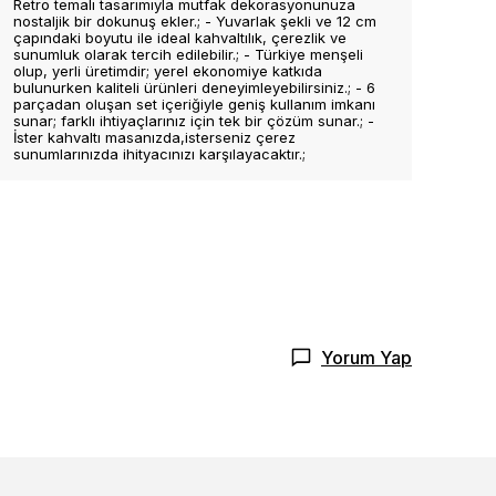
Retro temalı tasarımıyla mutfak dekorasyonunuza
nostaljik bir dokunuş ekler.; - Yuvarlak şekli ve 12 cm
çapındaki boyutu ile ideal kahvaltılık, çerezlik ve
sunumluk olarak tercih edilebilir.; - Türkiye menşeli
olup, yerli üretimdir; yerel ekonomiye katkıda
bulunurken kaliteli ürünleri deneyimleyebilirsiniz.; - 6
parçadan oluşan set içeriğiyle geniş kullanım imkanı
sunar; farklı ihtiyaçlarınız için tek bir çözüm sunar.; -
İster kahvaltı masanızda,isterseniz çerez
sunumlarınızda ihityacınızı karşılayacaktır.;
Yorum Yap