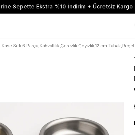
TL üzerine Sepette Ekstra %10 İndirim + Ücretsiz 
 Kase Seti 6 Parça,Kahvaltılık,Çerezlik,Çeyizlik,12 cm Tabak,Reçe