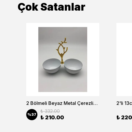
Çok Satanlar
6’lı Lokumluk Şekerlik ve Reçellik Seti – Şık Sunum ve Kahve Yanı Lokumluk
2 Bölmeli Beyaz Metal Çerezlik, Altın Dallı Çerez Tabağı
₺ 332.00
%
37
₺ 210.00
₺ 220