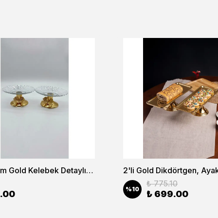
2'li 13cm Gold Kelebek Detaylı Metal Ayaklı Cam Lokumluk , Sunumluk , Şekerlik, Çerezlik
₺ 775.10
%
10
.00
₺ 699.00